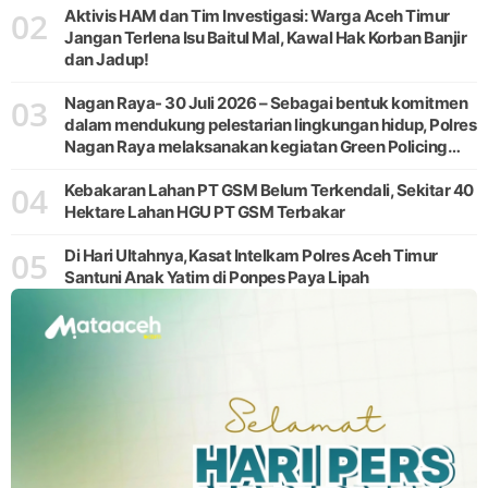
02
Aktivis HAM dan Tim Investigasi: Warga Aceh Timur
Jangan Terlena Isu Baitul Mal, Kawal Hak Korban Banjir
dan Jadup!
03
Nagan Raya- 30 Juli 2026 – Sebagai bentuk komitmen
dalam mendukung pelestarian lingkungan hidup, Polres
Nagan Raya melaksanakan kegiatan Green Policing
melalui gerakan penanaman pohon di Desa Pante Ara,
04
Kecamatan Beutong, Kabupaten
Kebakaran Lahan PT GSM Belum Terkendali, Sekitar 40
Hektare Lahan HGU PT GSM Terbakar
05
Di Hari Ultahnya,Kasat Intelkam Polres Aceh Timur
Santuni Anak Yatim di Ponpes Paya Lipah