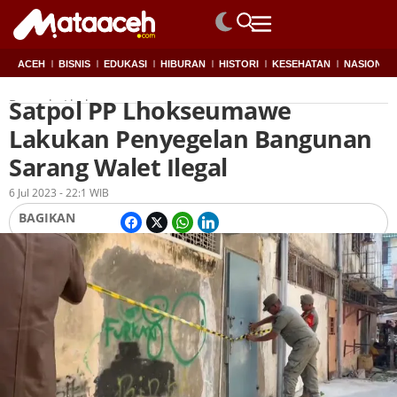
ACEH
BISNIS
EDUKASI
HIBURAN
HISTORI
KESEHATAN
NASIONAL
Satpol PP Lhokseumawe
Beranda
Lhokseumawe
Lakukan Penyegelan Bangunan
Sarang Walet Ilegal
Oleh
Redaksi
6 Jul 2023 - 22:1 WIB
BAGIKAN