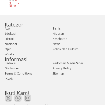
a,
I
3
Z
Mata
TAH
KEEP
K
UN
READI
I
AGO
NG
aceh
F
A
.com
U
Z
Kategori
-
A
N
Aceh
Bisnis
Dem
Edukasi
Hiburan
ision
Histori
Kesehatan
er
Nasional
News
Ketu
Opini
Politik dan Hukum
Wisata
a
Informasi
Umu
Redaksi
Pedoman Media Siber
m
Disclaimer
Privacy Policy
Dew
Terms & Conditions
Sitemap
IKLAN
an
Ekse
Ikuti Kami
kutif
Mah
asis