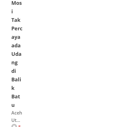
Mos
i
Tak
Perc
aya
ada
Uda
ng
di
Bali
k
Bat
u
Aceh
Utar
R