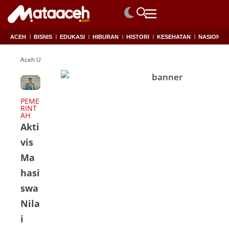
ACEH
BISNIS
EDUKASI
HIBURAN
HISTORI
KESEHATAN
NASIONAL
Aceh Utara. DPRK Aceh Utara. aktivis Mahasiswa
PEME
RINT
AH
Akti
vis
Ma
hasi
swa
Nila
i