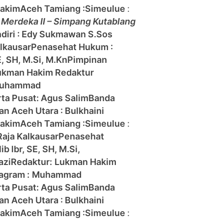
Hakim
Aceh Tamiang :
Simeulue
:
. Merdeka II – Simpang Kutablang
diri : Edy Sukmawan S.Sos
lkausar
Penasehat Hukum :
E, SH, M.Si, M.Kn
Pimpinan
ukman Hakim
Redaktur
uhammad
rta Pusat: Agus Salim
Banda
han
Aceh Utara : Bulkhaini
Hakim
Aceh Tamiang :
Simeulue
:
Raja Kalkausar
Penasehat
b lbr, SE, SH, M.Si,
azi
Redaktur:
Lukman Hakim
agram :
Muhammad
rta Pusat: Agus Salim
Banda
han
Aceh Utara : Bulkhaini
Hakim
Aceh Tamiang :
Simeulue
: