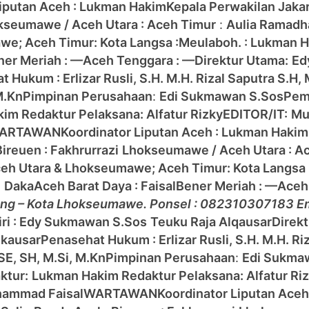
Liputan Aceh : Lukman Hakim
Kepala Perwakilan Jaka
kseumawe / Aceh Utara :
Aceh Timur
:
Aulia Ramad
awe;
Aceh Timur:
Kota Langsa :
Meulaboh. : Lukman 
ner Meriah : —
Aceh Tenggara : —
Direktur Utama:
Ed
 Hukum : Erlizar Rusli, S.H. M.H. Rizal Saputra S.H,
M.Kn
Pimpinan Perusahaan
:
Edi Sukmawan S.Sos
Pem
kim
Redaktur Pelaksana: Alfatur Rizky
EDITOR/IT:
Mu
ARTAWAN
Koordinator Liputan Aceh : Lukman Hakim
Bireuen : Fakhrurrazi
Lhokseumawe / Aceh Utara :
Ac
eh Utara & Lhokseumawe;
Aceh Timur:
Kota Langsa 
:
Daka
Aceh Barat Daya : Faisal
Bener Meriah : —
Aceh
lang – Kota Lhokseumawe. Ponsel : 082310307183 Em
ri : Edy Sukmawan S.Sos
Teuku Raja Alqausar
Direk
lkausar
Penasehat Hukum : Erlizar Rusli, S.H. M.H. Ri
 SE, SH, M.Si, M.Kn
Pimpinan Perusahaan
:
Edi Sukma
ktur:
Lukman Hakim
Redaktur Pelaksana: Alfatur Ri
ammad Faisal
WARTAWAN
Koordinator Liputan Ace