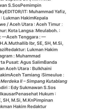
wan S.Sos
Pemimpin
zky
EDITOR/IT:
Muhammad Yafiz,
h : Lukman Hakim
Kepala
e / Aceh Utara :
Aceh Timur
:
mur:
Kota Langsa :
Meulaboh. :
: —
Aceh Tenggara : —
H.A.Muthallib lbr, SE, SH, M.Si,
azi
Redaktur:
Lukman Hakim
agram :
Muhammad
rta Pusat: Agus Salim
Banda
han
Aceh Utara : Bulkhaini
Hakim
Aceh Tamiang :
Simeulue
:
. Merdeka II – Simpang Kutablang
diri : Edy Sukmawan S.Sos
lkausar
Penasehat Hukum :
E, SH, M.Si, M.Kn
Pimpinan
ukman Hakim
Redaktur