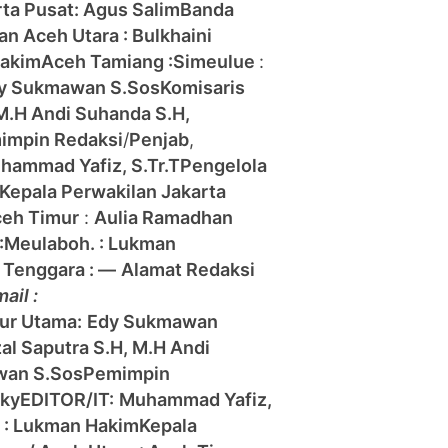
rta Pusat: Agus Salim
Banda
han
Aceh Utara : Bulkhaini
Hakim
Aceh Tamiang :
Simeulue
:
y Sukmawan S.Sos
Komisaris
 M.H Andi Suhanda S.H,
impin Redaksi
/
Penjab
,
hammad Yafiz, S.Tr.T
Pengelola
Kepala Perwakilan Jakarta
eh Timur
:
Aulia Ramadhan
:
Meulaboh. : Lukman
 Tenggara : —
Alamat Redaksi
ail :
tur Utama:
Edy Sukmawan
zal Saputra S.H, M.H Andi
wan S.Sos
Pemimpin
zky
EDITOR/IT:
Muhammad Yafiz,
h : Lukman Hakim
Kepala