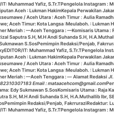
IT:
Muhammad Yafiz, S.Tr.T
Pengelola Instagram :
M
Liputan Aceh : Lukman Hakim
Kepala Perwakilan Jaka
kseumawe / Aceh Utara :
Aceh Timur
:
Aulia Ramad
awe;
Aceh Timur:
Kota Langsa :
Meulaboh. : Lukman 
ner Meriah : —
Aceh Tenggara : —
Komisaris Utama :
 Rizal Saputra S.H, M.H Andi Suhanda S.H,
H.A.Muthalli
 Sukmawan S.Sos
Pemimpin Redaksi
/
Penjab
,
Fakrrur
ky
EDITOR/IT:
Muhammad Yafiz, S.Tr.T
Pengelola Inst
Liputan Aceh : Lukman Hakim
Kepala Perwakilan Jaka
kseumawe / Aceh Utara :
Aceh Timur
:
Aulia Ramad
awe;
Aceh Timur:
Kota Langsa :
Meulaboh. : Lukman 
ner Meriah : —
Aceh Tenggara : —
Alamat Redaksi
Jl
 082310307183 Email : mataacehcom@gmail.com
Pen
ama:
Edy Sukmawan S.Sos
Komisaris Utama :
Raja Ka
aputra S.H, M.H Andi Suhanda S.H,
H.A.Muthallib lbr, S
os
Pemimpin Redaksi
/
Penjab
,
Fakrrurazi
Redaktur:
L
IT:
Muhammad Yafiz, S.Tr.T
Pengelola Instagram :
M