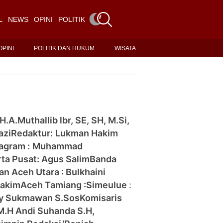
L
NEWS
OPINI
POLITIK DAN HUKUM
WISATA
OPINI
POLITIK DAN HUKUM
WISATA
H.A.Muthallib lbr, SE, SH, M.Si,
azi
Redaktur:
Lukman Hakim
agram :
Muhammad
rta Pusat: Agus Salim
Banda
han
Aceh Utara : Bulkhaini
Hakim
Aceh Tamiang :
Simeulue
:
y Sukmawan S.Sos
Komisaris
 M.H Andi Suhanda S.H,