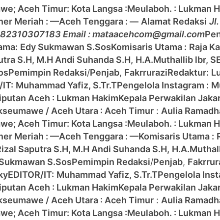
awe;
Aceh Timur:
Kota Langsa :
Meulaboh. : Lukman 
ner Meriah : —
Aceh Tenggara : —
Alamat Redaksi
Jl
 082310307183 Email : mataacehcom@gmail.com
Pen
ama:
Edy Sukmawan S.Sos
Komisaris Utama :
Raja Ka
aputra S.H, M.H Andi Suhanda S.H,
H.A.Muthallib lbr, S
os
Pemimpin Redaksi
/
Penjab
,
Fakrrurazi
Redaktur:
L
IT:
Muhammad Yafiz, S.Tr.T
Pengelola Instagram :
M
Liputan Aceh : Lukman Hakim
Kepala Perwakilan Jaka
kseumawe / Aceh Utara :
Aceh Timur
:
Aulia Ramad
awe;
Aceh Timur:
Kota Langsa :
Meulaboh. : Lukman 
ner Meriah : —
Aceh Tenggara : —
Komisaris Utama :
 Rizal Saputra S.H, M.H Andi Suhanda S.H,
H.A.Muthalli
 Sukmawan S.Sos
Pemimpin Redaksi
/
Penjab
,
Fakrrur
ky
EDITOR/IT:
Muhammad Yafiz, S.Tr.T
Pengelola Inst
Liputan Aceh : Lukman Hakim
Kepala Perwakilan Jaka
kseumawe / Aceh Utara :
Aceh Timur
:
Aulia Ramad
awe;
Aceh Timur:
Kota Langsa :
Meulaboh. : Lukman 