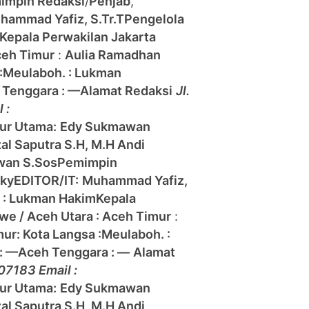
impin Redaksi
/
Penjab
,
hammad Yafiz, S.Tr.T
Pengelola
Kepala Perwakilan Jakarta
eh Timur
:
Aulia Ramadhan
:
Meulaboh. : Lukman
 Tenggara : —
Alamat Redaksi
Jl.
 :
tur Utama:
Edy Sukmawan
zal Saputra S.H, M.H Andi
wan S.Sos
Pemimpin
zky
EDITOR/IT:
Muhammad Yafiz,
h : Lukman Hakim
Kepala
e / Aceh Utara :
Aceh Timur
:
mur:
Kota Langsa :
Meulaboh. :
: —
Aceh Tenggara : —
Alamat
07183 Email :
tur Utama:
Edy Sukmawan
zal Saputra S.H, M.H Andi