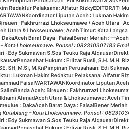
M.Kn
Pimpinan Perusahaan
:
Edi Sukmawan S.Sos
Pem
kim
Redaktur Pelaksana: Alfatur Rizky
EDITOR/IT:
Mu
ARTAWAN
Koordinator Liputan Aceh : Lukman Hakim
Bireuen : Fakhrurrazi
Lhokseumawe / Aceh Utara :
Ac
eh Utara & Lhokseumawe;
Aceh Timur:
Kota Langsa 
:
Daka
Aceh Barat Daya : Faisal
Bener Meriah : —
Aceh
g – Kota Lhokseumawe. Ponsel : 082310307183 Email
ri : Edy Sukmawan S.Sos
Teuku Raja Alqausar
Direk
lkausar
Penasehat Hukum : Erlizar Rusli, S.H. M.H. Ri
 SE, SH, M.Si, M.Kn
Pimpinan Perusahaan
:
Edi Sukma
ktur:
Lukman Hakim
Redaktur Pelaksana: Alfatur Ri
ammad Faisal
WARTAWAN
Koordinator Liputan Ace
 Salim
Banda Aceh:
Bireuen : Fakhrurrazi
Lhokseumaw
ulkhaini Ahmad
Aceh Utara & Lhokseumawe;
Aceh Ti
imeulue
:
Daka
Aceh Barat Daya : Faisal
Bener Meriah 
ng Kutablang – Kota Lhokseumawe. Ponsel : 0823103
ri : Edy Sukmawan S.Sos
Teuku Raja Alqausar
Direk
lkausar
Penasehat Hukum : Erlizar Rusli, S.H. M.H. Ri