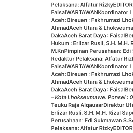
Pelaksana: Alfatur Rizky
EDITOR/
Faisal
WARTAWAN
Koordinator 
Aceh:
Bireuen : Fakhrurrazi
Lho
Ahmad
Aceh Utara & Lhokseum
Daka
Aceh Barat Daya : Faisal
Be
Hukum : Erlizar Rusli, S.H. M.H.
M.Kn
Pimpinan Perusahaan
:
Edi
Redaktur Pelaksana: Alfatur Riz
Faisal
WARTAWAN
Koordinator 
Aceh:
Bireuen : Fakhrurrazi
Lho
Ahmad
Aceh Utara & Lhokseum
Daka
Aceh Barat Daya : Faisal
Be
– Kota Lhokseumawe. Ponsel :
Teuku Raja Alqausar
Direktur Ut
Erlizar Rusli, S.H. M.H. Rizal S
Perusahaan
:
Edi Sukmawan S.S
Pelaksana: Alfatur Rizky
EDITOR/