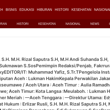
EH
BISNIS
EDUKASI
HIBURAN
HISTORI
KESEHATAN
NASIONA
URAN
HISTORI
KESEHATAN
NASIONAL
NEWS
, S.H. M.H. Rizal Saputra S.H, M.H Andi Suhanda S.H,
 Sukmawan S.Sos
Pemimpin Redaksi
/
Penjab
,
Fakrrur
ky
EDITOR/IT:
Muhammad Yafiz, S.Tr.T
Pengelola Inst
Liputan Aceh : Lukman Hakim
Kepala Perwakilan Jaka
kseumawe / Aceh Utara :
Aceh Timur
:
Aulia Ramad
awe;
Aceh Timur:
Kota Langsa :
Meulaboh. : Lukman 
ner Meriah : —
Aceh Tenggara : —
Direktur Utama:
Ed
 Hukum : Erlizar Rusli, S.H. M.H. Rizal Saputra S.H,