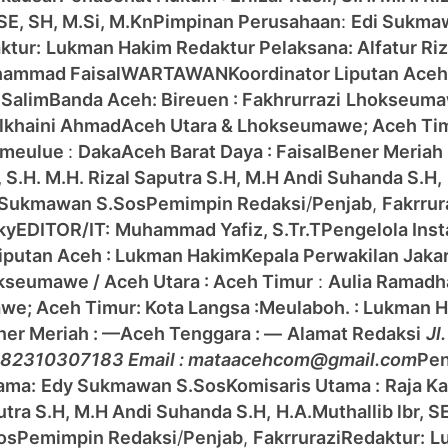
 SE, SH, M.Si, M.Kn
Pimpinan Perusahaan
:
Edi Sukma
ktur:
Lukman Hakim
Redaktur Pelaksana: Alfatur Ri
ammad Faisal
WARTAWAN
Koordinator Liputan Ace
 Salim
Banda Aceh:
Bireuen : Fakhrurrazi
Lhokseumaw
ulkhaini Ahmad
Aceh Utara & Lhokseumawe;
Aceh Ti
imeulue
:
Daka
Aceh Barat Daya : Faisal
Bener Meriah 
, S.H. M.H. Rizal Saputra S.H, M.H Andi Suhanda S.H,
 Sukmawan S.Sos
Pemimpin Redaksi
/
Penjab
,
Fakrrur
ky
EDITOR/IT:
Muhammad Yafiz, S.Tr.T
Pengelola Inst
Liputan Aceh : Lukman Hakim
Kepala Perwakilan Jaka
kseumawe / Aceh Utara :
Aceh Timur
:
Aulia Ramad
awe;
Aceh Timur:
Kota Langsa :
Meulaboh. : Lukman 
ner Meriah : —
Aceh Tenggara : —
Alamat Redaksi
Jl
 082310307183 Email : mataacehcom@gmail.com
Pen
ama:
Edy Sukmawan S.Sos
Komisaris Utama :
Raja Ka
aputra S.H, M.H Andi Suhanda S.H,
H.A.Muthallib lbr, S
os
Pemimpin Redaksi
/
Penjab
,
Fakrrurazi
Redaktur:
L