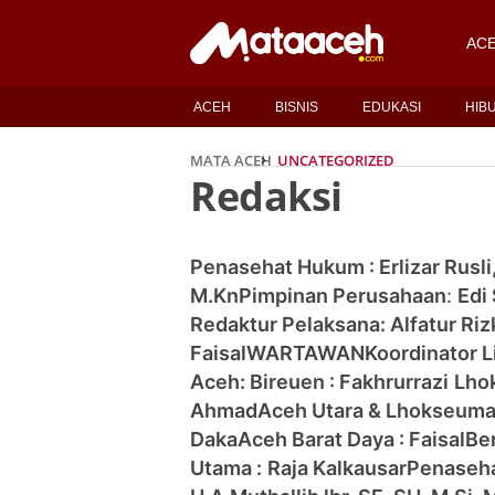
AC
ACEH
BISNIS
EDUKASI
HIB
MATA ACEH
UNCATEGORIZED
Redaksi
Penasehat Hukum : Erlizar Rusli
M.Kn
Pimpinan Perusahaan
:
Edi
Redaktur Pelaksana: Alfatur Riz
Faisal
WARTAWAN
Koordinator 
Aceh:
Bireuen : Fakhrurrazi
Lho
Ahmad
Aceh Utara & Lhokseum
Daka
Aceh Barat Daya : Faisal
Be
Utama :
Raja Kalkausar
Penasehat