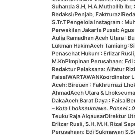
Suhanda S.H,
H.A.Muthallib lbr,
Redaksi
/
Penjab
,
Fakrrurazi
Reda
S.Tr.T
Pengelola Instagram :
Muh
Perwakilan Jakarta Pusat: Agus
Aulia Ramadhan
Aceh Utara : B
Lukman Hakim
Aceh Tamiang :
S
Penasehat Hukum : Erlizar Rusli
M.Kn
Pimpinan Perusahaan
:
Edi
Redaktur Pelaksana: Alfatur Riz
Faisal
WARTAWAN
Koordinator 
Aceh:
Bireuen : Fakhrurrazi
Lho
Ahmad
Aceh Utara & Lhokseum
Daka
Aceh Barat Daya : Faisal
Be
– Kota Lhokseumawe. Ponsel :
Teuku Raja Alqausar
Direktur Ut
Erlizar Rusli, S.H. M.H. Rizal S
Perusahaan
:
Edi Sukmawan S.S