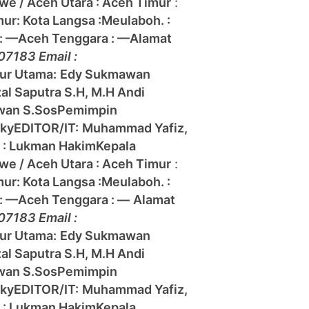
e / Aceh Utara :
Aceh Timur
:
mur:
Kota Langsa :
Meulaboh. :
: —
Aceh Tenggara : —
Alamat
07183 Email :
tur Utama:
Edy Sukmawan
zal Saputra S.H, M.H Andi
wan S.Sos
Pemimpin
zky
EDITOR/IT:
Muhammad Yafiz,
h : Lukman Hakim
Kepala
e / Aceh Utara :
Aceh Timur
:
mur:
Kota Langsa :
Meulaboh. :
: —
Aceh Tenggara : —
Alamat
07183 Email :
tur Utama:
Edy Sukmawan
zal Saputra S.H, M.H Andi
wan S.Sos
Pemimpin
zky
EDITOR/IT:
Muhammad Yafiz,
h : Lukman Hakim
Kepala