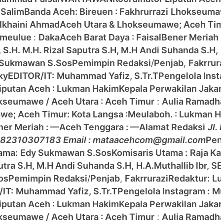
 Salim
Banda Aceh:
Bireuen : Fakhrurrazi
Lhokseumaw
ulkhaini Ahmad
Aceh Utara & Lhokseumawe;
Aceh Ti
imeulue
:
Daka
Aceh Barat Daya : Faisal
Bener Meriah 
, S.H. M.H. Rizal Saputra S.H, M.H Andi Suhanda S.H,
 Sukmawan S.Sos
Pemimpin Redaksi
/
Penjab
,
Fakrrur
ky
EDITOR/IT:
Muhammad Yafiz, S.Tr.T
Pengelola Inst
Liputan Aceh : Lukman Hakim
Kepala Perwakilan Jaka
kseumawe / Aceh Utara :
Aceh Timur
:
Aulia Ramad
awe;
Aceh Timur:
Kota Langsa :
Meulaboh. : Lukman 
ner Meriah : —
Aceh Tenggara : —
Alamat Redaksi
Jl.
 082310307183 Email : mataacehcom@gmail.com
Pen
ama:
Edy Sukmawan S.Sos
Komisaris Utama :
Raja Ka
aputra S.H, M.H Andi Suhanda S.H,
H.A.Muthallib lbr, S
os
Pemimpin Redaksi
/
Penjab
,
Fakrrurazi
Redaktur:
L
IT:
Muhammad Yafiz, S.Tr.T
Pengelola Instagram :
M
Liputan Aceh : Lukman Hakim
Kepala Perwakilan Jaka
kseumawe / Aceh Utara :
Aceh Timur
:
Aulia Ramad