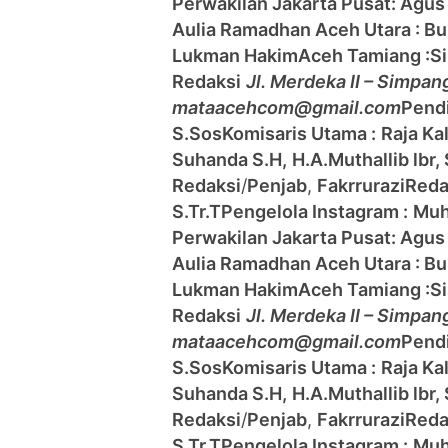
Perwakilan Jakarta Pusat: Agus
Aulia Ramadhan
Aceh Utara : B
Lukman Hakim
Aceh Tamiang :
S
Redaksi
Jl. Merdeka II – Simpa
mataacehcom@gmail.com
Pendi
S.Sos
Komisaris Utama :
Raja Ka
Suhanda S.H,
H.A.Muthallib lbr,
Redaksi
/
Penjab
,
Fakrrurazi
Reda
S.Tr.T
Pengelola Instagram :
Muh
Perwakilan Jakarta Pusat: Agus
Aulia Ramadhan
Aceh Utara : B
Lukman Hakim
Aceh Tamiang :
S
Redaksi
Jl. Merdeka II – Simpa
mataacehcom@gmail.com
Pendi
S.Sos
Komisaris Utama :
Raja Ka
Suhanda S.H,
H.A.Muthallib lbr,
Redaksi
/
Penjab
,
Fakrrurazi
Reda
S.Tr.T
Pengelola Instagram :
Muh