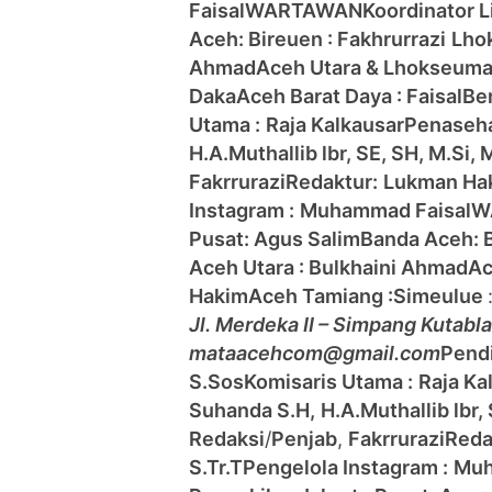
Faisal
WARTAWAN
Koordinator 
Aceh:
Bireuen : Fakhrurrazi
Lho
Ahmad
Aceh Utara & Lhokseum
Daka
Aceh Barat Daya : Faisal
Be
Utama :
Raja Kalkausar
Penasehat
H.A.Muthallib lbr, SE, SH, M.Si, 
Fakrrurazi
Redaktur:
Lukman Ha
Instagram :
Muhammad Faisal
W
Pusat: Agus Salim
Banda Aceh:
Aceh Utara : Bulkhaini Ahmad
Ac
Hakim
Aceh Tamiang :
Simeulue
Jl. Merdeka II – Simpang Kutab
mataacehcom@gmail.com
Pendi
S.Sos
Komisaris Utama :
Raja Ka
Suhanda S.H,
H.A.Muthallib lbr,
Redaksi
/
Penjab
,
Fakrrurazi
Reda
S.Tr.T
Pengelola Instagram :
Muh