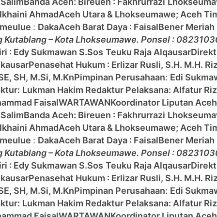
 Salim
Banda Aceh:
Bireuen : Fakhrurrazi
Lhokseumaw
ulkhaini Ahmad
Aceh Utara & Lhokseumawe;
Aceh Ti
imeulue
:
Daka
Aceh Barat Daya : Faisal
Bener Meriah 
ng Kutablang – Kota Lhokseumawe. Ponsel : 0823103
ri : Edy Sukmawan S.Sos
Teuku Raja Alqausar
Direk
lkausar
Penasehat Hukum : Erlizar Rusli, S.H. M.H. Ri
 SE, SH, M.Si, M.Kn
Pimpinan Perusahaan
:
Edi Sukma
ktur:
Lukman Hakim
Redaktur Pelaksana: Alfatur Ri
ammad Faisal
WARTAWAN
Koordinator Liputan Ace
 Salim
Banda Aceh:
Bireuen : Fakhrurrazi
Lhokseumaw
ulkhaini Ahmad
Aceh Utara & Lhokseumawe;
Aceh Ti
imeulue
:
Daka
Aceh Barat Daya : Faisal
Bener Meriah 
ng Kutablang – Kota Lhokseumawe. Ponsel : 0823103
ri : Edy Sukmawan S.Sos
Teuku Raja Alqausar
Direk
lkausar
Penasehat Hukum : Erlizar Rusli, S.H. M.H. Ri
 SE, SH, M.Si, M.Kn
Pimpinan Perusahaan
:
Edi Sukma
ktur:
Lukman Hakim
Redaktur Pelaksana: Alfatur Ri
ammad Faisal
WARTAWAN
Koordinator Liputan Ace