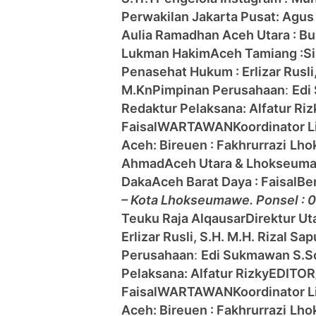
Perwakilan Jakarta Pusat: Agus
Aulia Ramadhan
Aceh Utara : B
Lukman Hakim
Aceh Tamiang :
S
Penasehat Hukum : Erlizar Rusli
M.Kn
Pimpinan Perusahaan
:
Edi
Redaktur Pelaksana: Alfatur Riz
Faisal
WARTAWAN
Koordinator 
Aceh:
Bireuen : Fakhrurrazi
Lho
Ahmad
Aceh Utara & Lhokseum
Daka
Aceh Barat Daya : Faisal
Be
– Kota Lhokseumawe. Ponsel :
Teuku Raja Alqausar
Direktur Ut
Erlizar Rusli, S.H. M.H. Rizal S
Perusahaan
:
Edi Sukmawan S.S
Pelaksana: Alfatur Rizky
EDITOR/
Faisal
WARTAWAN
Koordinator 
Aceh:
Bireuen : Fakhrurrazi
Lho