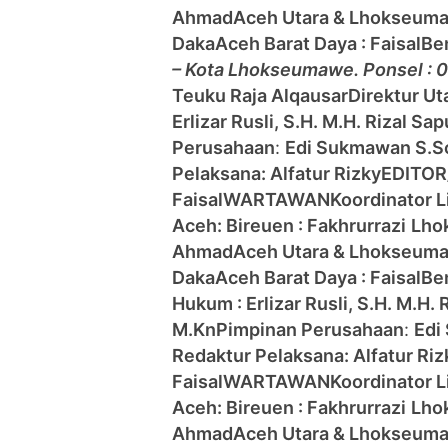
Ahmad
Aceh Utara & Lhokseum
Daka
Aceh Barat Daya : Faisal
Be
– Kota Lhokseumawe. Ponsel :
Teuku Raja Alqausar
Direktur Ut
Erlizar Rusli, S.H. M.H. Rizal S
Perusahaan
:
Edi Sukmawan S.S
Pelaksana: Alfatur Rizky
EDITOR/
Faisal
WARTAWAN
Koordinator 
Aceh:
Bireuen : Fakhrurrazi
Lho
Ahmad
Aceh Utara & Lhokseum
Daka
Aceh Barat Daya : Faisal
Be
Hukum : Erlizar Rusli, S.H. M.H.
M.Kn
Pimpinan Perusahaan
:
Edi
Redaktur Pelaksana: Alfatur Riz
Faisal
WARTAWAN
Koordinator 
Aceh:
Bireuen : Fakhrurrazi
Lho
Ahmad
Aceh Utara & Lhokseum