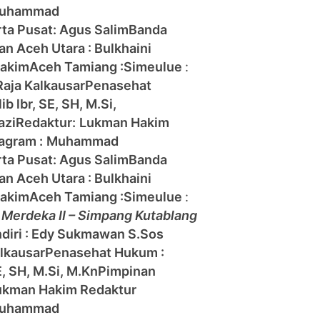
uhammad
rta Pusat: Agus Salim
Banda
han
Aceh Utara : Bulkhaini
Hakim
Aceh Tamiang :
Simeulue
:
Raja Kalkausar
Penasehat
b lbr, SE, SH, M.Si,
azi
Redaktur:
Lukman Hakim
agram :
Muhammad
rta Pusat: Agus Salim
Banda
han
Aceh Utara : Bulkhaini
Hakim
Aceh Tamiang :
Simeulue
:
. Merdeka II – Simpang Kutablang
diri : Edy Sukmawan S.Sos
lkausar
Penasehat Hukum :
E, SH, M.Si, M.Kn
Pimpinan
ukman Hakim
Redaktur
uhammad