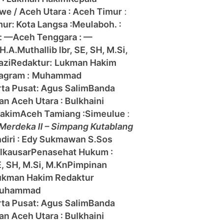
e / Aceh Utara :
Aceh Timur
:
mur:
Kota Langsa :
Meulaboh. :
: —
Aceh Tenggara : —
H.A.Muthallib lbr, SE, SH, M.Si,
azi
Redaktur:
Lukman Hakim
agram :
Muhammad
rta Pusat: Agus Salim
Banda
han
Aceh Utara : Bulkhaini
Hakim
Aceh Tamiang :
Simeulue
:
 Merdeka II – Simpang Kutablang
diri : Edy Sukmawan S.Sos
lkausar
Penasehat Hukum :
E, SH, M.Si, M.Kn
Pimpinan
ukman Hakim
Redaktur
uhammad
rta Pusat: Agus Salim
Banda
han
Aceh Utara : Bulkhaini