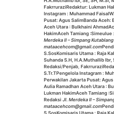
H.A.Muthallib lbr, SE, SH, M.Si, 
Fakrrurazi
Redaktur:
Lukman Ha
Instagram :
Muhammad Faisal
W
Pusat: Agus Salim
Banda Aceh:
Aceh Utara : Bulkhaini Ahmad
Ac
Hakim
Aceh Tamiang :
Simeulue
Merdeka II – Simpang Kutablan
mataacehcom@gmail.com
Pendi
S.Sos
Komisaris Utama :
Raja Ka
Suhanda S.H,
H.A.Muthallib lbr,
Redaksi
/
Penjab
,
Fakrrurazi
Reda
S.Tr.T
Pengelola Instagram :
Muh
Perwakilan Jakarta Pusat: Agus
Aulia Ramadhan
Aceh Utara : B
Lukman Hakim
Aceh Tamiang :
S
Redaksi
Jl. Merdeka II – Simpa
mataacehcom@gmail.com
Pendi
S.Sos
Komisaris Utama :
Raja Ka