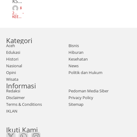
KSE
R
UM
E
2
D
AWE
TAH
KEEP
A
UN
READI
K
AGO
NG
–
S
I
Mat
Kategori
aace
Aceh
Bisnis
h.co
Edukasi
Hiburan
m |
Histori
Kesehatan
Ram
Nasional
News
azan
Opini
Politik dan Hukum
Wisata
a
Informasi
Pim
Redaksi
Pedoman Media Siber
pin
Disclaimer
Privacy Policy
Ikat
Terms & Conditions
Sitemap
IKLAN
an
Kelu
Ikuti Kami
arga
Alu