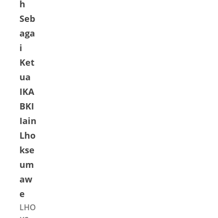
h
Seb
aga
i
Ket
ua
IKA
BKI
Iain
Lho
kse
um
aw
e
LHO