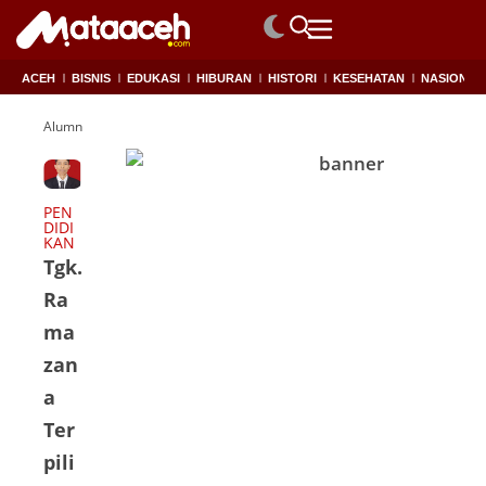
ACEH
BISNIS
EDUKASI
HIBURAN
HISTORI
KESEHATAN
NASIONAL
Alumni FUAD
PEN
DIDI
KAN
Tgk.
Ra
ma
zan
a
Ter
pili