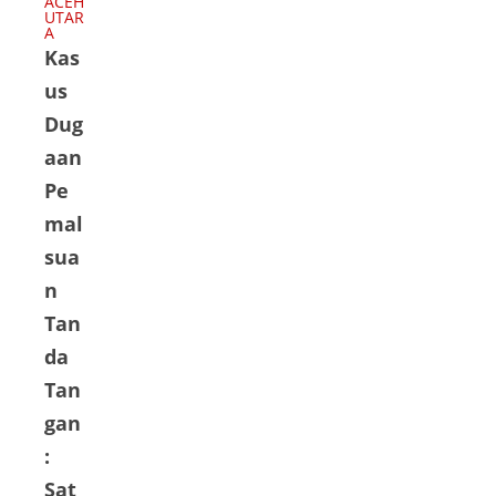
ACEH
m |
UTAR
un
A
Kom
lalu,
Kas
isi
seor
us
Nasi
ang
Dug
onal
mas
aan
Hak
yara
Asas
Pe
kat
i
dari
mal
Man
Des
sua
usia
a
n
(Ko
Tan
mna
da
s
HA
Tan
M)
gan
Wila
:
yah
Sat