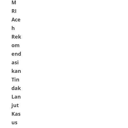
ya
M
berl
RI
aku
Ace
untu
h
k
Rek
raky
om
at
kecil
end
.
asi
Na
kan
mun
Tin
, jika
dak
ada
Lan
okn
jut
um
apar
Kas
at
us
pen