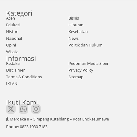
am
I
h
mad
Kategori
Bara
Amr
Aceh
Bisnis
t –
i (37)
Edukasi
Hiburan
Sulit
Keu
Histori
Kesehatan
nya
Nasional
News
chik
bera
Opini
Politik dan Hukum
Gam
Wisata
ntas
pon
Informasi
tam
g
Redaksi
Pedoman Media Siber
ban
Disclaimer
Privacy Policy
Pay
g
Terms & Conditions
Sitemap
a
IKLAN
ema
Meu
s
dru
Ikuti Kami
ilega
Keca
l
mat
dian
an
Jl. Merdeka II – Simpang Kutablang – Kota Lhokseumawe
tara
Pay
Phone: 0823 1030 7183
jerat
a