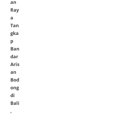
an
Ray
a
Tan
gka
p
Ban
dar
Aris
an
Bod
ong
di
Bali
,