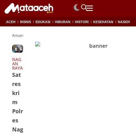
ACEH
BISNIS
EDUKASI
HIBURAN
HISTORI
KESEHATAN
NASIONAL
Arisan Bodong
NAG
AN
RAYA
Sat
res
kri
m
Polr
es
Nag