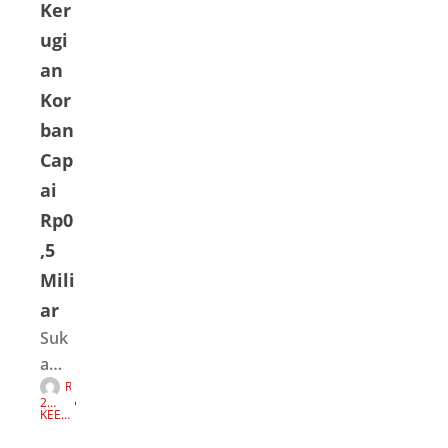
Ker
ugi
an
Kor
ban
Cap
ai
Rp0
,5
Mili
ar
Suk
a
R
Mak
E
2
D
mue
TAH
KEEP
A
UN
READI
K
AGO
NG
,
S