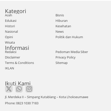
I
Mat
Kategori
aace
Aceh
Bisnis
h.co
Edukasi
Hiburan
m |
Histori
Kesehatan
Satu
Nasional
News
an
Opini
Politik dan Hukum
Wisata
Rese
Informasi
rse
Redaksi
Pedoman Media Siber
Krim
Disclaimer
Privacy Policy
inal
Terms & Conditions
Sitemap
IKLAN
(Satr
eskr
Ikuti Kami
im)
Polr
es
Jl. Merdeka II – Simpang Kutablang – Kota Lhokseumawe
Nag
Phone: 0823 1030 7183
an