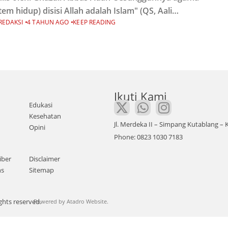
stem hidup) disisi Allah adalah Islam" (QS, Aali
REDAKSI
4 TAHUN AGO
KEEP READING
ran, ayat 19)."Dan barangsiapa mencari agama
stem hidup) selain Islam, dia tidak akan diterima, dan
Ikuti Kami
Edukasi
Kesehatan
Jl. Merdeka II – Simpang Kutablang 
Opini
Phone: 0823 1030 7183
iber
Disclaimer
ns
Sitemap
ghts reserved.
Powered by
Atadro Website.