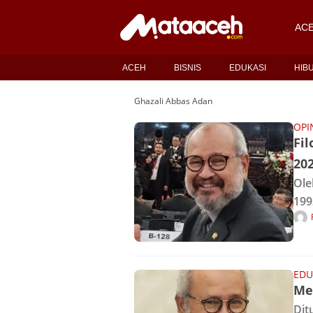
AC
ACEH
BISNIS
EDUKASI
HIB
Ghazali Abbas Adan
OPI
Fil
20
Ole
199
Ang
Keh
Pem
EDU
Me
Dit