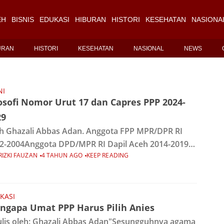
EH
BISNIS
EDUKASI
HIBURAN
HISTORI
KESEHATAN
NASIONA
URAN
HISTORI
KESEHATAN
NASIONAL
NEWS
NI
osofi Nomor Urut 17 dan Capres PPP 2024-
29
h Ghazali Abbas Adan. Anggota FPP MPR/DPR RI
2-2004Anggota DPD/MPR RI Dapil Aceh 2014-2019
RIZKI FAUZAN
4 TAHUN AGO
KEEP READING
gota Forum Ka'bah Membangun (FKM) 2022.
adiran dan eksistensi Partai Persatuan
bangunan (PPP) sudah jelas belaka.
KASI
ngapa Umat PPP Harus Pilih Anies
ulis oleh: Ghazali Abbas Adan"Sesungguhnya agama