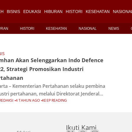
EH
BISNIS
EDUKASI
HIBURAN
HISTORI
KESEHATAN
NASIONA
URAN
HISTORI
KESEHATAN
NASIONAL
NEWS
NIS
mhan Akan Selenggarkan Indo Defence
2, Strategi Promosikan Industri
rtahanan
arta – Kementerian Pertahanan selaku pembina
ustri pertahanan, melalui Direktorat Jenderal
REDAKSI
4 TAHUN AGO
KEEP READING
ensi Pertahanan (Ditjen Pothan) Kemhan akan
bali menyelenggarakan pameran internasional
ustri pertahanan “Indo Defence Expo & Forum
2,” pada
Ikuti Kami