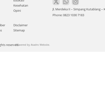
Edukasi
Kesehatan
Jl. Merdeka II – Simpang Kutablang 
Opini
Phone: 0823 1030 7183
iber
Disclaimer
ns
Sitemap
ghts reserved.
Powered by
Atadro Website.