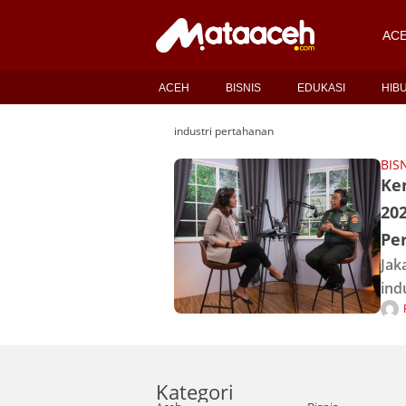
AC
ACEH
BISNIS
EDUKASI
HIB
industri pertahanan
BIS
Ke
202
Pe
Jak
ind
Pot
kem
ind
202
Kategori