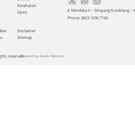
Kesehatan
Jl. Merdeka II – Simpang Kutablang 
Opini
Phone: 0823 1030 7183
iber
Disclaimer
ns
Sitemap
ghts reserved.
Powered by
Atadro Website.