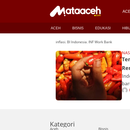
AC
ACEH
BISNIS
EDUKASI
HIB
inflasi. BI Indonesia. INF Work Bank
NAS
Te
Re
Ind
bar
men
ter
mer
Kategori
Aceh
Bisnis