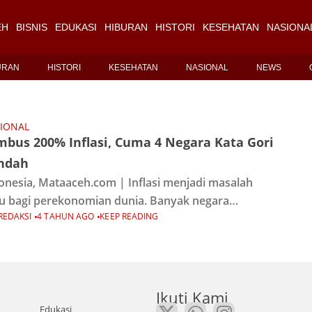
EH
BISNIS
EDUKASI
HIBURAN
HISTORI
KESEHATAN
NASIONA
URAN
HISTORI
KESEHATAN
NASIONAL
NEWS
IONAL
mbus 200% Inflasi, Cuma 4 Negara Kata Gori
ndah
onesia, Mataaceh.com | Inflasi menjadi masalah
u bagi perekonomian dunia. Banyak negara
REDAKSI
4 TAHUN AGO
KEEP READING
galami lonjakan harga-harga yang signifikan,
utama dipicu item energi dan pangan.Guna
edam inflasi, bank sentral agresif menaikkan suku
Ikuti Kami
Edukasi