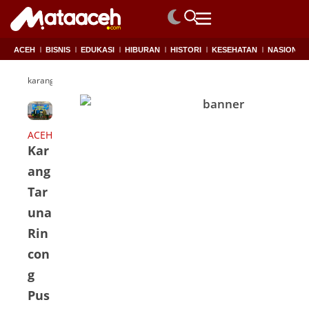
ACEH
BISNIS
EDUKASI
HIBURAN
HISTORI
KESEHATAN
NASIONAL
karangtaruna
ACEH
Kar
ang
Tar
una
Rin
con
g
Pus