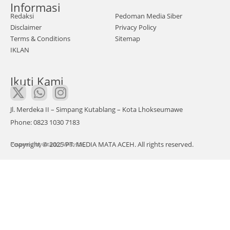
Informasi
h
Redaksi
Pedoman Media Siber
Utar
Disclaimer
Privacy Policy
a
Terms & Conditions
Sitemap
IKLAN
kem
bali
Ikuti Kami
men
oreh
kan
Jl. Merdeka II – Simpang Kutablang – Kota Lhokseumawe
pres
Phone: 0823 1030 7183
tasi
Copyright © 2025 PT. MEDIA MATA ACEH. All rights reserved.
Powered by
di
Atadro Website.
ting
kat
Prov
insi
Ace
h.