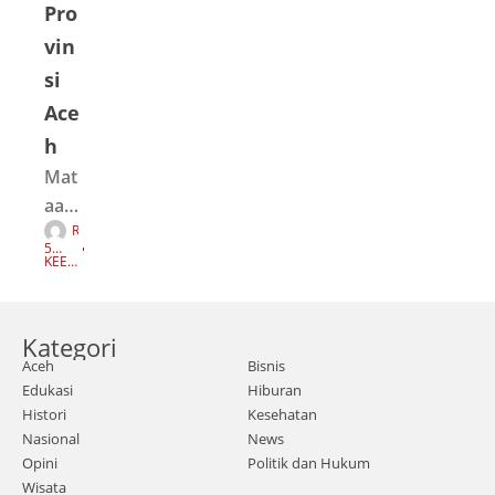
Pro
vin
si
Ace
h
Mat
aace
R
h.co
E
5
D
m |
TAH
KEEP
A
UN
READI
K
AGO
NG
Ban
S
I
da
Kategori
Ace
Aceh
Bisnis
h –
Edukasi
Hiburan
Kab
Histori
Kesehatan
upat
Nasional
News
en
Opini
Politik dan Hukum
Wisata
Ace