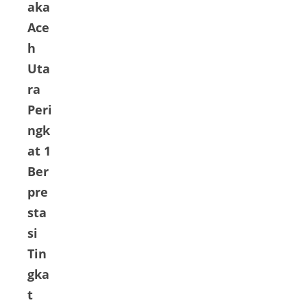
aka
Ace
h
Uta
ra
Peri
ngk
at 1
Ber
pre
sta
si
Tin
gka
t