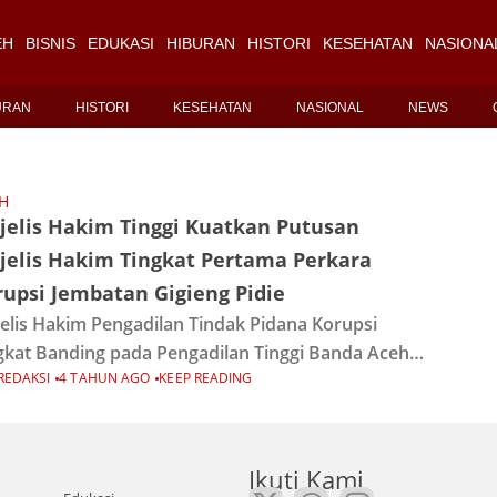
EH
BISNIS
EDUKASI
HIBURAN
HISTORI
KESEHATAN
NASIONA
URAN
HISTORI
KESEHATAN
NASIONAL
NEWS
H
jelis Hakim Tinggi Kuatkan Putusan
jelis Hakim Tingkat Pertama Perkara
upsi Jembatan Gigieng Pidie
elis Hakim Pengadilan Tindak Pidana Korupsi
gkat Banding pada Pengadilan Tinggi Banda Aceh
REDAKSI
4 TAHUN AGO
KEEP READING
am sidangnya hari ini, Kamis 29 Desember 2022,
mbacakan Putusan Nomor
PID.SUS/TIPIKOR/2022/PT BNA, yang amarnya
ara lain
Ikuti Kami