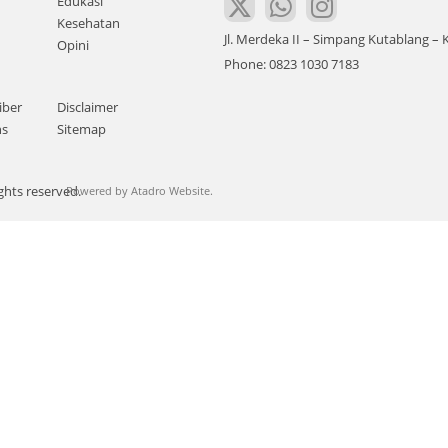
Edukasi
Kesehatan
Jl. Merdeka II – Simpang Kutablang 
Opini
Phone: 0823 1030 7183
iber
Disclaimer
ns
Sitemap
ghts reserved.
Powered by
Atadro Website.