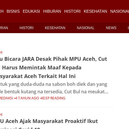
EH
BISNIS
EDUKASI
HIBURAN
HISTORI
KESEHATAN
NASIONA
URAN
HISTORI
KESEHATAN
NASIONAL
NEWS
H
ru Bicara JARA Desak Pihak MPU Aceh, Cut
l Harus Memintak Maaf Kepada
yarakat Aceh Terkait Hal Ini
tuk yang duda-duda na sabon boh diek dan yang
le bentuk kutang na tersedia, Cut Bul na meukat
REDAKSI
4 TAHUN AGO
KEEP READING
on yang hana dimeukat le gob, jadi hana payah
eun-hireun yang minat
H
U Aceh Ajak Masyarakat Proaktif Ikut