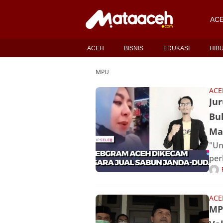
AC
ACEH
BISNIS
EDUKASI
HIB
MPU
ACE
Ju
Bu
Mas
"Un
per
sab
hir
ACE
MP