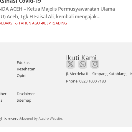
sinasi Covid-19
DA ACEH – Ketua Majelis Permusyawaratan Ulama
U) Aceh, Tgk H Faisal Ali, kembali mengajak
REDAKSI
5 TAHUN AGO
KEEP READING
yarakat Aceh untuk proaktif berpartisipasi dalam
gram vaksinasi Covid-19. Menurutnya, vaksinasi
tlah penting untuk membentuk
Ikuti Kami
Edukasi
Kesehatan
Jl. Merdeka II – Simpang Kutablang 
Opini
Phone: 0823 1030 7183
iber
Disclaimer
ns
Sitemap
ghts reserved.
Powered by
Atadro Website.