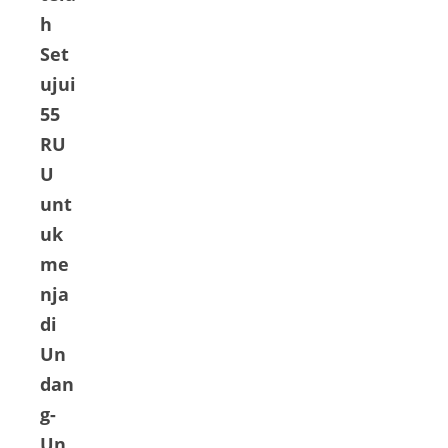
h
Set
ujui
55
RU
U
unt
uk
me
nja
di
Un
dan
g-
Un