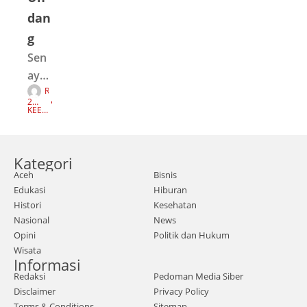
dan
g
Sen
aya
R
n,
E
2
D
Mat
TAH
KEEP
A
UN
READI
K
AGO
NG
aace
S
I
h.co
Kategori
m |
Aceh
Bisnis
Ketu
Edukasi
Hiburan
a
Histori
Kesehatan
DPR
Nasional
News
RI
Opini
Politik dan Hukum
Wisata
Pua
Informasi
n
Redaksi
Pedoman Media Siber
Mah
Disclaimer
Privacy Policy
Terms & Conditions
Sitemap