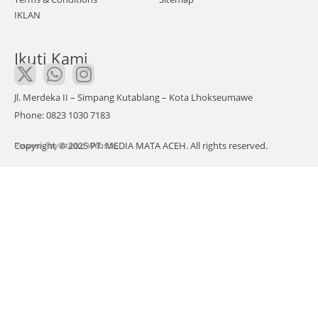
aran
IKLAN
i
dala
Ikuti Kami
m
pida
to
Jl. Merdeka II – Simpang Kutablang – Kota Lhokseumawe
pen
Phone: 0823 1030 7183
utup
Copyright © 2025 PT. MEDIA MATA ACEH. All rights reserved.
Powered by
an
Atadro Website.
mas
a
sida
ng V
tahu
n
sida
ng
2023