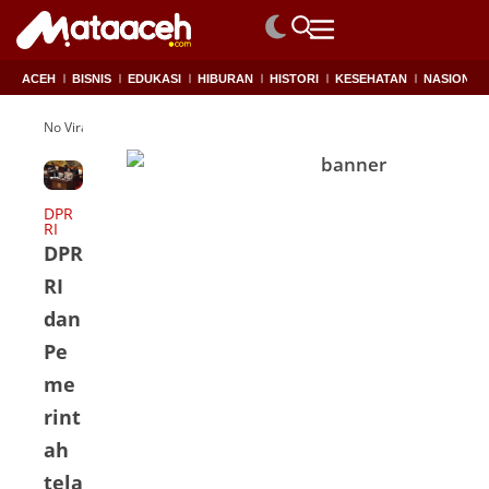
ACEH
BISNIS
EDUKASI
HIBURAN
HISTORI
KESEHATAN
NASIONAL
No Viral
DPR
RI
DPR
RI
dan
Pe
me
rint
ah
tela