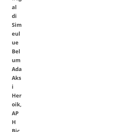
al
di
Sim
eul
ue
Bel
um
Ada
Aks
i
Her
oik,
AP
H
Bic