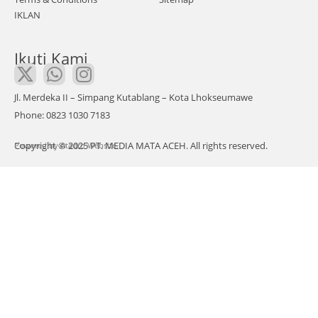
l di
IKLAN
Des
a Air
Ikuti Kami
Pina
ng,
Keca
Jl. Merdeka II – Simpang Kutablang – Kota Lhokseumawe
mat
Phone: 0823 1030 7183
an
Copyright © 2025 PT. MEDIA MATA ACEH. All rights reserved.
Powered by
Sim
Atadro Website.
eulu
e
Tim
ur,
Kab
upat
en
Sim
eulu