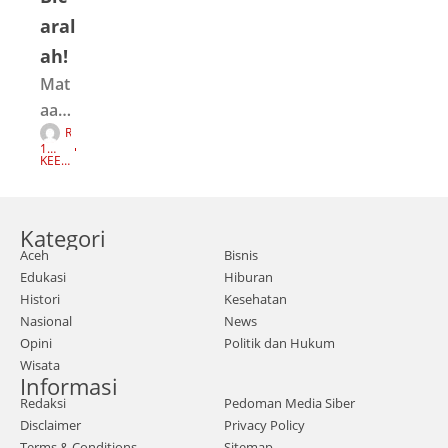
aral
ah!
Mat
aace
R
h.co
E
1
D
m,
TAH
KEEP
A
UN
READI
K
AGO
NG
Sim
S
I
eulu
Kategori
e |
Aceh
Bisnis
Dug
Edukasi
Hiburan
aan
Histori
Kesehatan
Kas
Nasional
News
us
Opini
Politik dan Hukum
Wisata
Gali
Informasi
an C
Redaksi
Pedoman Media Siber
ilega
Disclaimer
Privacy Policy
Terms & Conditions
Sitemap