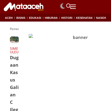
ACEH
BISNIS
EDUKASI
HIBURAN
HISTORI
KESEHATAN
NASIONAL
Pemerintah Kabupaten Simeulue
SIME
ULEU
Dug
aan
Kas
us
Gali
an
C
Ileg