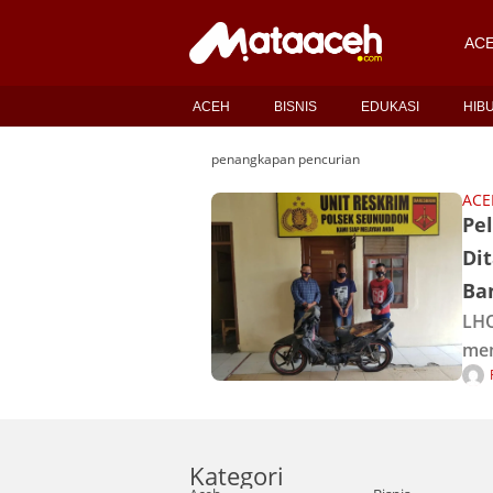
AC
ACEH
BISNIS
EDUKASI
HIB
penangkapan pencurian
ACE
Pe
Dit
Ba
LHO
mem
25 
Ace
mel
Kategori