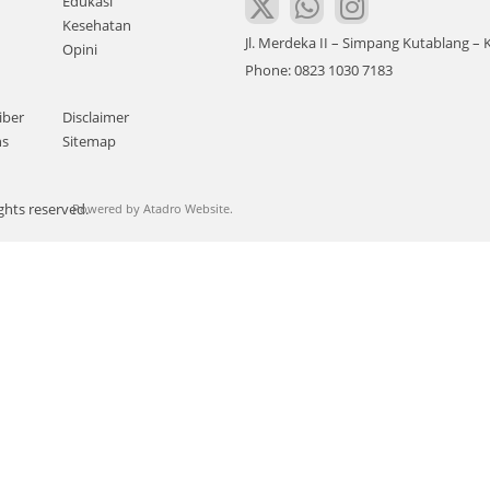
Edukasi
Kesehatan
Jl. Merdeka II – Simpang Kutablang 
Opini
Phone: 0823 1030 7183
iber
Disclaimer
ns
Sitemap
ghts reserved.
Powered by
Atadro Website.