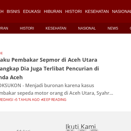
EH
BISNIS
EDUKASI
HIBURAN
HISTORI
KESEHATAN
NASIONA
URAN
HISTORI
KESEHATAN
NASIONAL
NEWS
H
laku Pembakar Sepmor di Aceh Utara
angkap Dia Juga Terlibat Pencurian di
nda Aceh
KSUKON - Menjadi buronan karena kasus
bakar sepeda motor orang di Aceh Utara, Syahrul,
REDAKSI
5 TAHUN AGO
KEEP READING
tahun akhirnya diamankan ke kantor Polisi di Banda
h karena kasus pencurian. Diketahui, Syahrul
arikan
Ikuti Kami