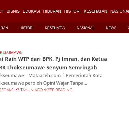
EH
BISNIS
EDUKASI
HIBURAN
HISTORI
KESEHATAN
NASIONA
URAN
HISTORI
KESEHATAN
NASIONAL
NEWS
OKSEUMAWE
i Raih WTP dari BPK, Pj Imran, dan Ketua
RK Lhokseumawe Senyum Semringah
kseumawe – Mataaceh.com | Pemerintah Kota
kseumawe peroleh Opini Wajar Tanpa
REDAKSI
3 TAHUN AGO
KEEP READING
gecualian (WTP), dari Badan Pemeriksaan
angan (BPK) RI Perwakilan Propinsi Aceh. WTP
sebut didapatkan atas Laporan Keuangan
erintah Daerah