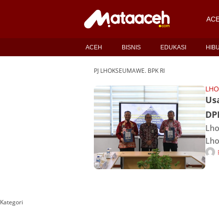
AC
ACEH
BISNIS
EDUKASI
HIB
PJ LHOKSEUMAWE. BPK RI
LH
Usa
DP
Lho
Lho
Pen
Keu
ter
Pem
Kategori