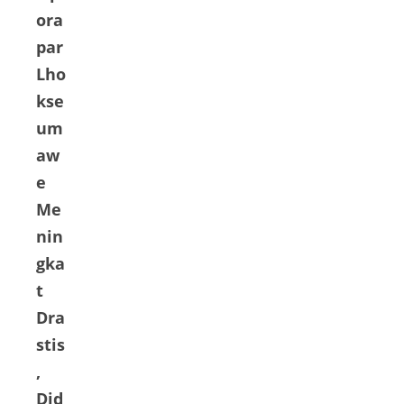
ora
par
Lho
kse
um
aw
e
Me
nin
gka
t
Dra
stis
,
Did