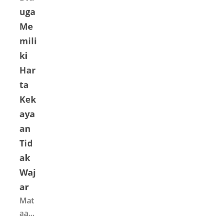
uga
Me
mili
ki
Har
ta
Kek
aya
an
Tid
ak
Waj
ar
Mat
aace