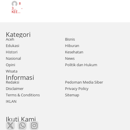
R
h.co
E
3
D
m -
TAH
KEEP
A
UN
READI
K
AGO
NG
Kep
S
I
ala
Kategori
Dina
Aceh
Bisnis
s
Edukasi
Hiburan
Kep
Histori
Kesehatan
emu
Nasional
News
daa
Opini
Politik dan Hukum
Wisata
n
Informasi
dan
Redaksi
Pedoman Media Siber
Olah
Disclaimer
Privacy Policy
raga
Terms & Conditions
Sitemap
IKLAN
Ram
li,
Ikuti Kami
yan
g