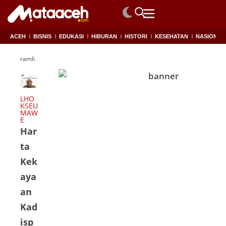
ACEH
BISNIS
EDUKASI
HIBURAN
HISTORI
KESEHATAN
NASIONAL
ramli
LHO
KSEU
MAW
E
Har
ta
Kek
aya
an
Kad
isp