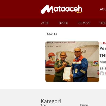
AC
ACEH
BISNIS
EDUKASI
HIB
TNI-Polri
BU
Pe
TNI
Mat
sal
mem
kep
Unt
Kategori
Aceh
Bisnis