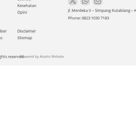
Kesehatan
Jl. Merdeka II – Simpang Kutablang 
Opini
Phone: 0823 1030 7183
iber
Disclaimer
ns
Sitemap
ghts reserved.
Powered by
Atadro Website.