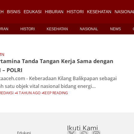
EH
BISNIS
EDUKASI
HIBURAN
HISTORI
KESEHATAN
NASIONA
URAN
HISTORI
KESEHATAN
NASIONAL
NEWS
MN
rtamina Tanda Tangan Kerja Sama dengan
 – POLRI
aaceh.com - Keberadaan Kilang Balikpapan sebagai
ah satu objek vital nasional bidang energi
REDAKSI
4 TAHUN AGO
KEEP READING
erlukan dukungan dari para pemangku
entingan. Salah satunya dibidang pengamanan.
uk itu, Pertamina melalui PT Kilang Pertamina
Ikuti Kami
Edukasi