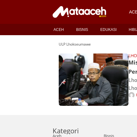
AC
ACEH
BISNIS
EDUKASI
HIB
ULP Lhokseumawe
LH
Mi
Pe
Lho
Lho
per
ban
di 
Kategori
Aceh
Bisnis