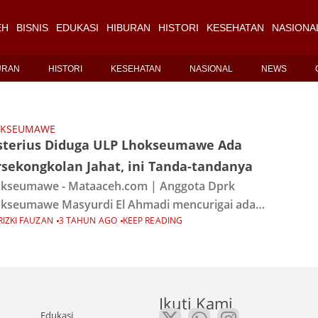
EH
BISNIS
EDUKASI
HIBURAN
HISTORI
KESEHATAN
NASIONA
URAN
HISTORI
KESEHATAN
NASIONAL
NEWS
OKSEUMAWE
sterius Diduga ULP Lhokseumawe Ada
rsekongkolan Jahat, ini Tanda-tandanya
kseumawe - Mataaceh.com | Anggota Dprk
kseumawe Masyurdi El Ahmadi mencurigai ada
RIZKI FAUZAN
3 TAHUN AGO
KEEP READING
maina di bagian ULP kota Lhokseumawe, dirinya
yak mendapat informasi terkait dugaan permainan
unit ULP.Masyurdi yang merupakan
Ikuti Kami
Edukasi