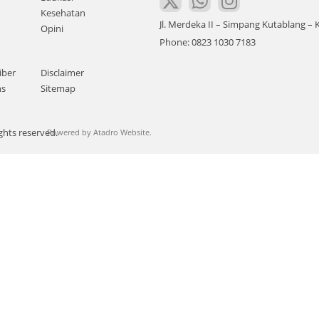
Kesehatan
Jl. Merdeka II – Simpang Kutablang 
Opini
Phone: 0823 1030 7183
iber
Disclaimer
ns
Sitemap
ghts reserved.
Powered by
Atadro Website.