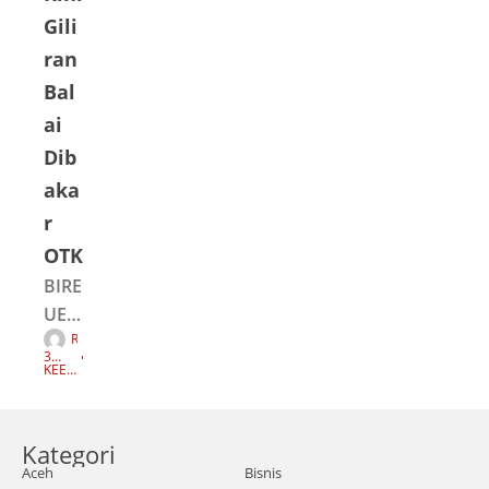
Gili
ran
Bal
ai
Dib
aka
r
OTK
BIRE
UEN
R
-
E
3
D
Bala
TAH
KEEP
A
UN
READI
K
AGO
NG
i
S
I
berk
Kategori
onst
Aceh
Bisnis
ruks