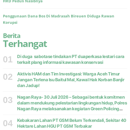
HRD Peduli Nasibnya
Penggunaan Dana Bos Di Madrasah Bireuen Diduga Rawan
Korupsi
Berita
Terhangat
Di duga sabotase tindakan PT duaperkasa lestari cara
01
terkait plang informasi kawasan konservasi
Aktivis HAM dan Tim Investigasi: Warga Aceh Timur
02
Jangan Terlena Isu Baitul Mal, Kawal Hak Korban Banjir
dan Jadup!
Nagan Raya- 30 Juli 2026 – Sebagai bentuk komitmen
03
dalam mendukung pelestarian lingkungan hidup, Polres
Nagan Raya melaksanakan kegiatan Green Policing
melalui gerakan penanaman pohon di Desa Pante Ara,
Kecamatan Beutong, Kabupaten
Kebakaran Lahan PT GSM Belum Terkendali, Sekitar 40
04
Hektare Lahan HGU PT GSM Terbakar