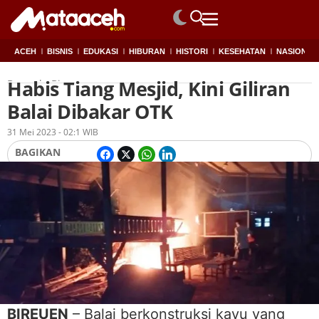
ACEH
BISNIS
EDUKASI
HIBURAN
HISTORI
KESEHATAN
NASIONAL
Habis Tiang Mesjid, Kini Giliran
Beranda
Birueun
Balai Dibakar OTK
Oleh
Redaksi
31 Mei 2023 - 02:1 WIB
BAGIKAN
BIREUEN
– Balai berkonstruksi kayu yang