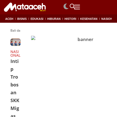
ACEH
BISNIS
EDUKASI
HIBURAN
HISTORI
KESEHATAN
NASIONAL
Bali dan Nusa tenggara
NASI
ONAL
Inti
p
Tro
bos
an
SKK
Mig
as