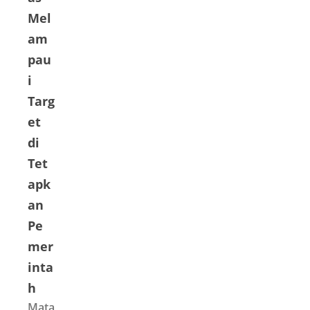
Mel
am
pau
i
Targ
et
di
Tet
apk
an
Pe
mer
inta
h
Mata