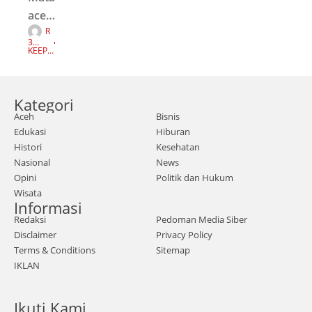
aceh
R
.com
I
3
Z
,
TAH
KEEP
K
UN
READI
I
AGO
NG
Nasi
F
A
onal
U
Z
Kategori
|
A
N
Aceh
Bisnis
Kepa
Edukasi
Hiburan
la
Histori
Kesehatan
Perw
Nasional
News
akila
Opini
Politik dan Hukum
Wisata
n
Informasi
SKK
Redaksi
Pedoman Media Siber
Miga
Disclaimer
Privacy Policy
s,
Terms & Conditions
Sitemap
IKLAN
Jaba
nusa
Ikuti Kami
(Jaw