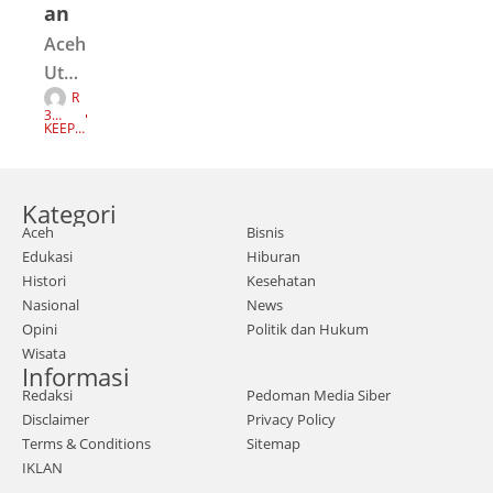
an
Aceh
Utar
R
a,
I
3
Z
Mata
TAH
KEEP
K
UN
READI
I
AGO
NG
aceh
F
A
.com
U
Z
Kategori
|Day
A
N
Aceh
Bisnis
ah
Edukasi
Hiburan
Daru
Histori
Kesehatan
l
Nasional
News
Ulu
Opini
Politik dan Hukum
Wisata
m
Informasi
Sya
Redaksi
Pedoman Media Siber
mtali
Disclaimer
Privacy Policy
ra
Terms & Conditions
Sitemap
IKLAN
Bayu