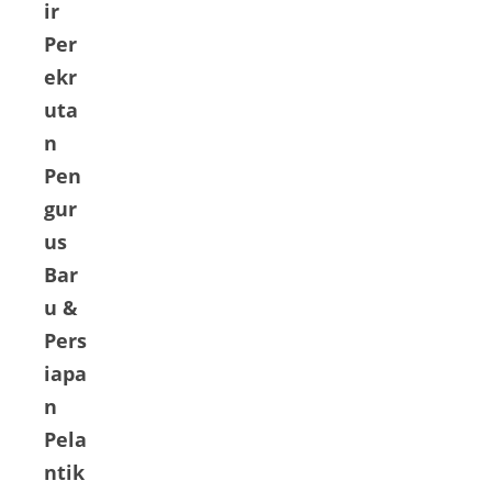
ir
Per
ekr
uta
n
Pen
gur
us
Bar
u &
Pers
iapa
n
Pela
ntik