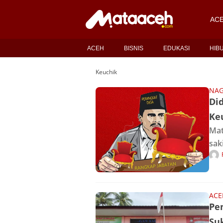
AC
ACEH
BISNIS
EDUKASI
HIB
Keuchik
NAG
Di
Ke
Mat
sak
jab
kec
per
ACE
Pe
Su