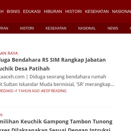
EH
BISNIS
EDUKASI
HIBURAN
HISTORI
KESEHATAN
NASIONA
URAN
HISTORI
KESEHATAN
NASIONAL
NEWS
AN RAYA
duga Bendahara RS SIM Rangkap Jabatan
uchik Desa Patihah
aaceh.com | Diduga seorang bendahara rumah
it Sultan Iskandar Muda berinisial, 'SR' merangkap
REDAKSI
1 TAHUN AGO
KEEP READING
atan sebagai PJ Keuchik di Desa Ujong patihah
amatan Kuala, Kab. Nagan Raya, menjadi
bincangan hangat di
H
milihan Keuchik Gampong Tambon Tunong
kses Dilaksanakan Sesuai Dengan Intruksi