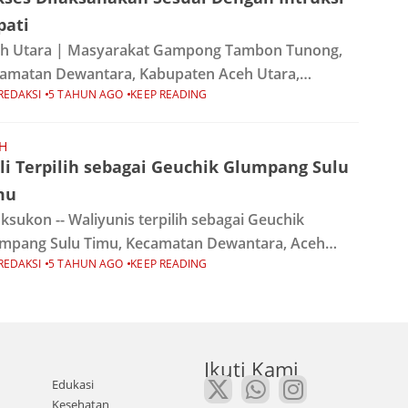
pati
h Utara | Masyarakat Gampong Tambon Tunong,
amatan Dewantara, Kabupaten Aceh Utara,
REDAKSI
5 TAHUN AGO
KEEP READING
aksanakan pemilihan Keuchik/kepala desa periode
1-2026, Minggu (17/10/2021). Proses pemilihan
chik Gampong Tambon Tunong Kecamatan
H
li Terpilih sebagai Geuchik Glumpang Sulu
antara Aceh Utara
mu
ksukon -- Waliyunis terpilih sebagai Geuchik
mpang Sulu Timu, Kecamatan Dewantara, Aceh
REDAKSI
5 TAHUN AGO
KEEP READING
ra masa bakti 2021-2026. Wali menyisihkan 2
didat lainnya, setelah unggul perolehan suara
am pemilihan geuchik langsung di
Ikuti Kami
Edukasi
Kesehatan