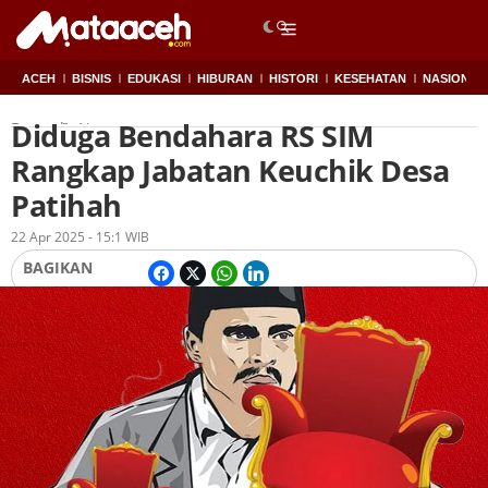
ACEH
BISNIS
EDUKASI
HIBURAN
HISTORI
KESEHATAN
NASIONAL
Diduga Bendahara RS SIM
Beranda
Nagan raya
Rangkap Jabatan Keuchik Desa
Patihah
Oleh
Redaksi
22 Apr 2025 - 15:1 WIB
BAGIKAN