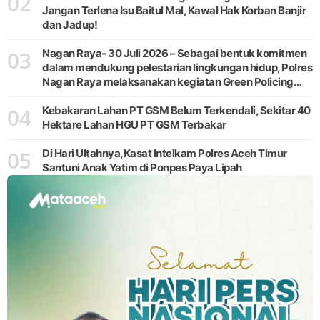
02
Jangan Terlena Isu Baitul Mal, Kawal Hak Korban Banjir
dan Jadup!
03
Nagan Raya- 30 Juli 2026 – Sebagai bentuk komitmen
dalam mendukung pelestarian lingkungan hidup, Polres
Nagan Raya melaksanakan kegiatan Green Policing
melalui gerakan penanaman pohon di Desa Pante Ara,
04
Kecamatan Beutong, Kabupaten
Kebakaran Lahan PT GSM Belum Terkendali, Sekitar 40
Hektare Lahan HGU PT GSM Terbakar
05
Di Hari Ultahnya,Kasat Intelkam Polres Aceh Timur
Santuni Anak Yatim di Ponpes Paya Lipah