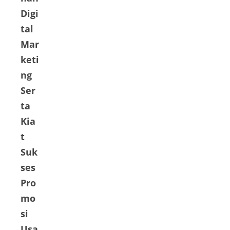
men
Digi
ggel
tal
ar
Mar
acar
a
keti
Silat
ng
urra
Ser
hmi
ta
dan
Kia
Sant
t
una
n
Suk
Ana
ses
k
Pro
Yati
mo
m
si
yan
Usa