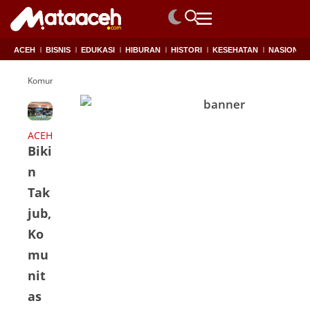
ACEH
BISNIS
EDUKASI
HIBURAN
HISTORI
KESEHATAN
NASIONAL
Komunitas Siap Membangun
ACEH
Biki
n
Tak
jub,
Ko
mu
nit
as