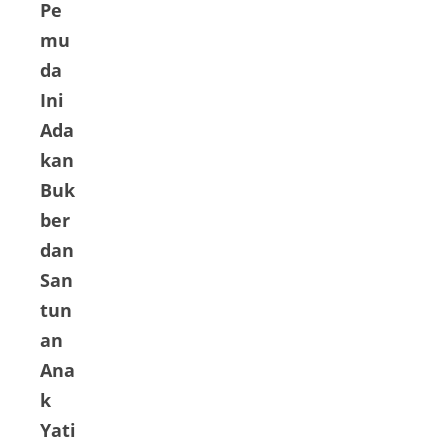
Pe
mu
da
Ini
Ada
kan
Buk
ber
dan
San
tun
an
Ana
k
Yati