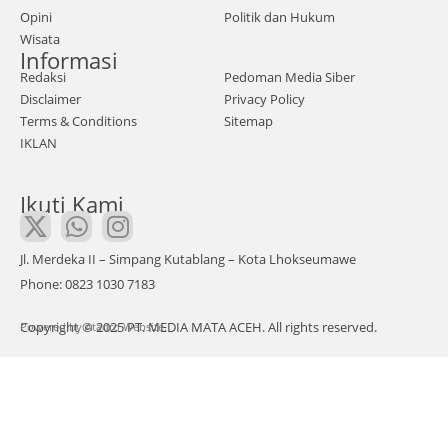
ngu
Opini
Politik dan Hukum
Bay
Wisata
n
u,
Informasi
mel
Ace
Redaksi
Pedoman Media Siber
aksa
h
Disclaimer
Privacy Policy
nak
Terms & Conditions
Sitemap
Utar
IKLAN
an
a
mee
pad
Ikuti Kami
t up
a
dan
Sela
pela
sa
Jl. Merdeka II – Simpang Kutablang – Kota Lhokseumawe
tiha
Phone: 0823 1030 7183
n
Copyright © 2025 PT. MEDIA MATA ACEH. All rights reserved.
Powered by
bagi
Atadro Website.
pela
ku
usa
ha