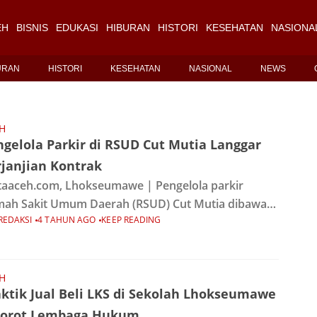
EH
BISNIS
EDUKASI
HIBURAN
HISTORI
KESEHATAN
NASIONA
URAN
HISTORI
KESEHATAN
NASIONAL
NEWS
H
gelola Parkir di RSUD Cut Mutia Langgar
rjanjian Kontrak
aaceh.com, Lhokseumawe | Pengelola parkir
ah Sakit Umum Daerah (RSUD) Cut Mutia dibawah
REDAKSI
4 TAHUN AGO
KEEP READING
Triguna Jasa Indonesia dinilai telah melanggar
epakatan perjanjian kontrak dengan pihak rumah
it tersebut. Pelanggaran yang
H
ktik Jual Beli LKS di Sekolah Lhokseumawe
sorot Lembaga Hukum