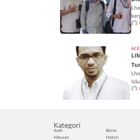
Lho
ker
Lho
Huk
Sap
ACE
LI
Tu
Lho
Isk
men
Lho
yan
Kategori
Aceh
Bisnis
Hiburan
Histori