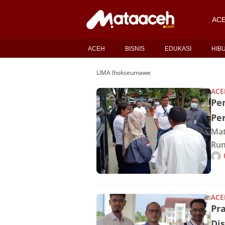
AC
ACEH
BISNIS
EDUKASI
HIB
LIMA lhokseumawe
ACE
Pen
Pe
Mat
Rum
PT 
kes
sak
ACE
Pra
Di