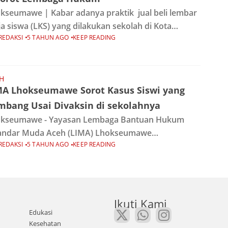
kseumawe | Kabar adanya praktik jual beli lembar
ja siswa (LKS) yang dilakukan sekolah di Kota
REDAKSI
5 TAHUN AGO
KEEP READING
kseumawe disoroti oleh Ketua Lembaga Bantuan
um Iskandar Muda Aceh Kota Lhokseumawe, Rizal
utra.
H
MA Lhokseumawe Sorot Kasus Siswi yang
mbang Usai Divaksin di sekolahnya
kseumawe - Yayasan Lembaga Bantuan Hukum
andar Muda Aceh (LIMA) Lhokseumawe
REDAKSI
5 TAHUN AGO
KEEP READING
yayangkan sikap oknum pihak sekolah di
kseumawe yang tidak mengubris keluhan siswi
g menderita sakit sesak sejak kecil untuk
Ikuti Kami
Edukasi
Kesehatan