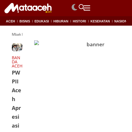
ACEH
BISNIS
EDUKASI
HIBURAN
HISTORI
KESEHATAN
NASIONAL
Mbak Rara PJ Gubernur Aceh
BAN
DA
ACEH
PW
PII
Ace
h
Apr
esi
asi