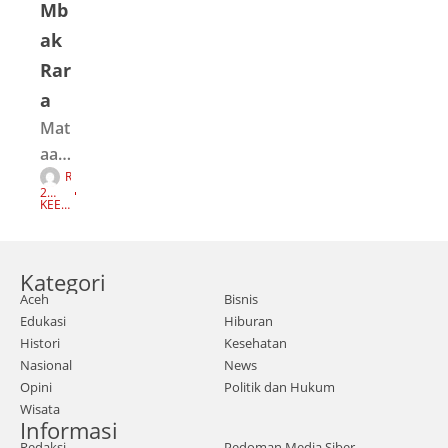
Mb
ak
Rar
a
Mat
aace
R
h.co
E
2
D
m,
TAH
KEEP
A
UN
READI
K
AGO
NG
Ban
S
I
da
Kategori
Ace
Aceh
Bisnis
h |
Edukasi
Hiburan
Pen
Histori
Kesehatan
guru
Nasional
News
s
Opini
Politik dan Hukum
Wisata
Wila
Informasi
yah
Redaksi
Pedoman Media Siber