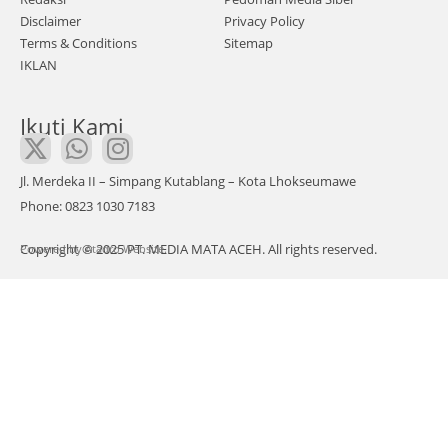
Pelaj
Disclaimer
Privacy Policy
ar
Terms & Conditions
Sitemap
IKLAN
Isla
m
Ikuti Kami
Indo
nesi
a
Jl. Merdeka II – Simpang Kutablang – Kota Lhokseumawe
(PW
Phone: 0823 1030 7183
PII)
Copyright © 2025 PT. MEDIA MATA ACEH. All rights reserved.
Powered by
Ace
Atadro Website.
h
me
mbe
rika
n
apre
siasi