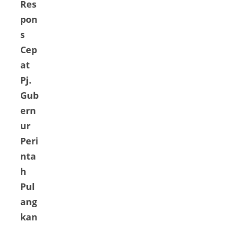
Res
pon
s
Cep
at
Pj.
Gub
ern
ur
Peri
nta
h
Pul
ang
kan