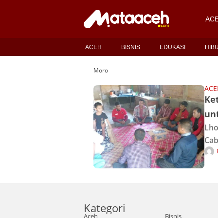
AC
ACEH
BISNIS
EDUKASI
HIB
Moro
ACE
Ke
un
Lho
Cab
ban
pen
Lir
Kategori
Aceh
Bisnis