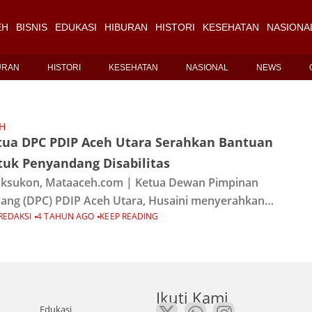
EH
BISNIS
EDUKASI
HIBURAN
HISTORI
KESEHATAN
NASIONA
URAN
HISTORI
KESEHATAN
NASIONAL
NEWS
H
tua DPC PDIP Aceh Utara Serahkan Bantuan
tuk Penyandang Disabilitas
ksukon, Mataaceh.com | Ketua Dewan Pimpinan
ang (DPC) PDIP Aceh Utara, Husaini menyerahkan
REDAKSI
4 TAHUN AGO
KEEP READING
tuan uang tunai dan bahan pokok untuk keluarga
yandang disabilitas. Husaini bersama rombongan
a Amalia menyerahkan bantuan
Ikuti Kami
Edukasi