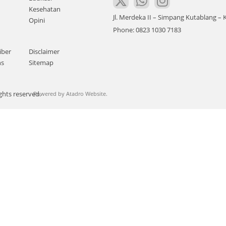
Kesehatan
Jl. Merdeka II – Simpang Kutablang 
Opini
Phone: 0823 1030 7183
iber
Disclaimer
ns
Sitemap
ghts reserved.
Powered by
Atadro Website.