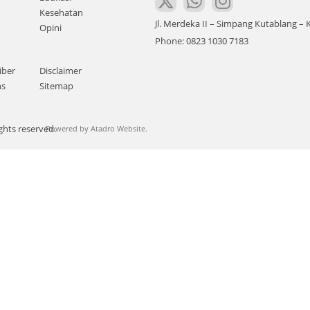
Kesehatan
Jl. Merdeka II – Simpang Kutablang 
Opini
Phone: 0823 1030 7183
iber
Disclaimer
ns
Sitemap
ghts reserved.
Powered by
Atadro Website.