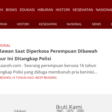
EH
BISNIS
EDUKASI
HIBURAN
HISTORI
KESEHATAN
NASIONA
URAN
HISTORI
KESEHATAN
NASIONAL
NEWS
IONAL
lawan Saat Diperkosa Perempuan Dibawah
r Ini Ditangkap Polisi
aaceh.com - Seorang perempuan berusia 16 tahun
angkap Polisi yang diduga membunuh pria berinisial
REDAKSI
5 TAHUN AGO
KEEP READING
(48), yang hendak memperkosa dirinya, perempuan
sebut tidak menerima dirinya diperkosa hingga
gambil sikap membunuh.
Ikuti Kami
Edukasi