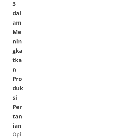
3
dal
am
Me
nin
gka
tka
n
Pro
duk
si
Per
tan
ian
Opi