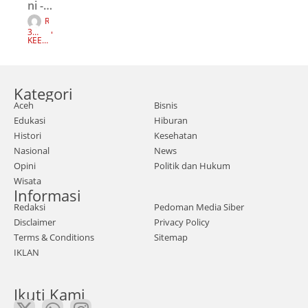
ni -
R
Sens
E
3
D
us
TAH
KEEP
A
UN
READI
K
AGO
NG
Pert
S
I
ania
Kategori
n
Aceh
Bisnis
2023
Edukasi
Hiburan
me
Histori
Kesehatan
milik
Nasional
News
i
Opini
Politik dan Hukum
Wisata
pera
Informasi
nan
Redaksi
Pedoman Media Siber
pent
Disclaimer
Privacy Policy
ing
Terms & Conditions
Sitemap
IKLAN
dala
m
Ikuti Kami
upa