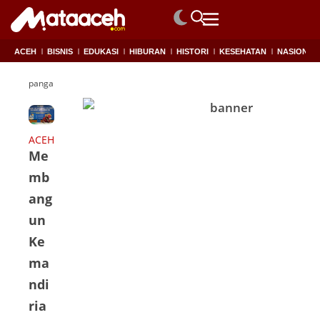
ACEH
BISNIS
EDUKASI
HIBURAN
HISTORI
KESEHATAN
NASIONAL
pangan
ACEH
Me
mb
ang
un
Ke
ma
ndi
ria