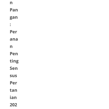
n
Pan
gan
:
Per
ana
n
Pen
ting
Sen
sus
Per
tan
ian
202