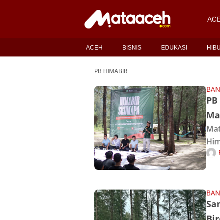
AC
ACEH
BISNIS
EDUKASI
HIB
PB HIMABIR
BAN
PB
Ma
Mat
Him
Ace
pad
Leu
BAN
Sa
Bi