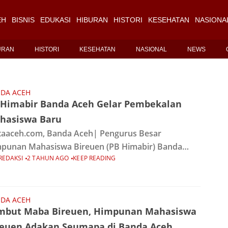
EH
BISNIS
EDUKASI
HIBURAN
HISTORI
KESEHATAN
NASIONA
URAN
HISTORI
KESEHATAN
NASIONAL
NEWS
DA ACEH
 Himabir Banda Aceh Gelar Pembekalan
hasiswa Baru
aaceh.com, Banda Aceh| Pengurus Besar
punan Mahasiswa Bireuen (PB Himabir) Banda
REDAKSI
2 TAHUN AGO
KEEP READING
h kembali menyelenggarakan kegiatan SEUMAPA
a Minggu, 27 Oktober 2024 di Pantai Ceumara
pung. Acara ini diadakan untuk menyambut
DA ACEH
mbut Maba Bireuen, Himpunan Mahasiswa
reuen Adakan Seumapa di Banda Aceh