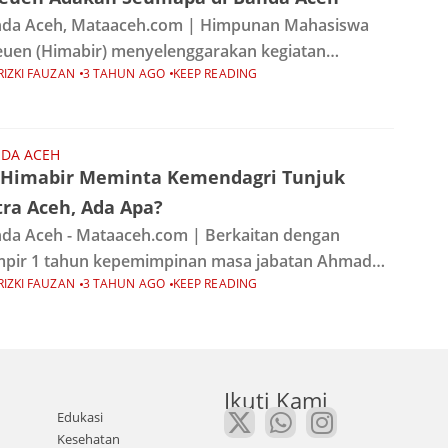
da Aceh, Mataaceh.com | Himpunan Mahasiswa
euen (Himabir) menyelenggarakan kegiatan
RIZKI FAUZAN
3 TAHUN AGO
KEEP READING
mapa pada Minggu, 26 November 2023 di Pantai
eng Koeng Leupung. Acara ini diadakan untuk
yambut mahasiswa baru (Maba) anggkatan
DA ACEH
 Himabir Meminta Kemendagri Tunjuk
tra Aceh, Ada Apa?
da Aceh - Mataaceh.com | Berkaitan dengan
pir 1 tahun kepemimpinan masa jabatan Ahmad
RIZKI FAUZAN
3 TAHUN AGO
KEEP READING
zuki sebagai PJ Gubernur Aceh, Pengurus Besar
punan Mahasiswa Bireuen (PB Himabir) Banda
h, memohon dan
Ikuti Kami
Edukasi
Kesehatan