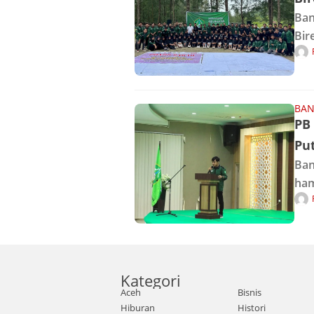
Ban
Bir
Seu
Kro
men
BAN
PB
Pu
Ban
ham
Mar
Him
Ace
Kategori
Aceh
Bisnis
Hiburan
Histori