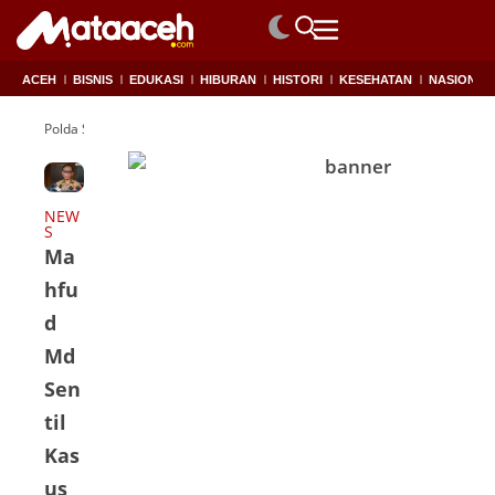
ACEH
BISNIS
EDUKASI
HIBURAN
HISTORI
KESEHATAN
NASIONAL
Polda Sumut
NEW
S
Ma
hfu
d
Md
Sen
til
Kas
us