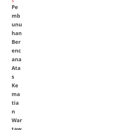
S
Pe
ator
Bida
mb
ng
unu
Polit
han
ik,
Ber
Huk
enc
um
ana
dan
Kea
Ata
man
s
an
Ke
RI.
ma
Mah
tia
fud
n
MD,
War
sent
il
taw