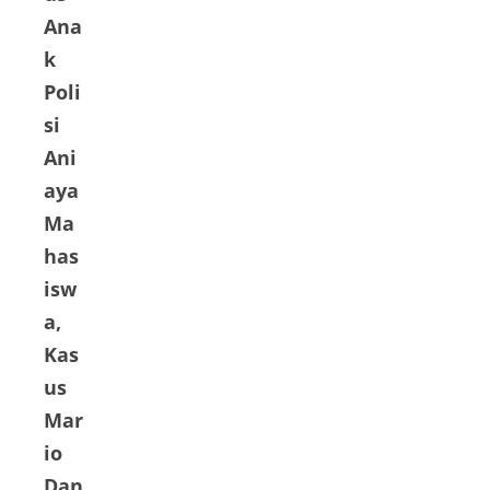
Ana
k
Poli
si
Ani
aya
Ma
has
isw
a,
Kas
us
Mar
io
Dan