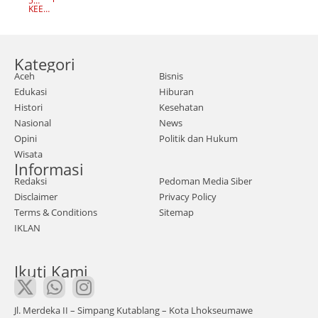
5
D
dari
m |
TAH
KEEP
A
UN
READI
K
per
AGO
NG
Sum
S
I
wira
ater
Kategori
polis
a
Aceh
Bisnis
i
Utar
Edukasi
Hiburan
Pold
a -
Histori
Kesehatan
a
Kap
Nasional
News
Sum
olda
Opini
Politik dan Hukum
Wisata
atra
Sum
Informasi
Utar
ut
Redaksi
Pedoman Media Siber
a
Irjen
Disclaimer
Privacy Policy
(Su
Pol
Terms & Conditions
Sitemap
IKLAN
mut)
Pan
,
ca
AKB
Ikuti Kami
Putr
P
a
Achi
Sim
Jl. Merdeka II – Simpang Kutablang – Kota Lhokseumawe