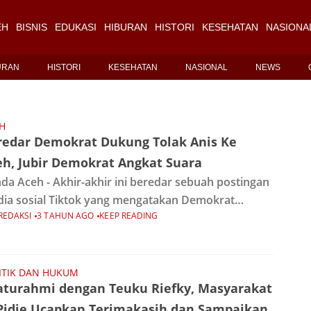
EH
BISNIS
EDUKASI
HIBURAN
HISTORI
KESEHATAN
NASIONA
URAN
HISTORI
KESEHATAN
NASIONAL
NEWS
H
redar Demokrat Dukung Tolak Anis Ke
eh, Jubir Demokrat Angkat Suara
da Aceh - Akhir-akhir ini beredar sebuah postingan
ia sosial Tiktok yang mengatakan Demokrat
REDAKSI
3 TAHUN AGO
KEEP READING
arang salah satu Calon Presiden untuk datang
h. Postingan tersebut mengatasnamakan Sekretaris
deral (Sekjen) Partai Demokrat,
ITIK DAN HUKUM
laturahmi dengan Teuku Riefky, Masyarakat
 Pidie Ucapkan Terimakasih dan Sampaikan