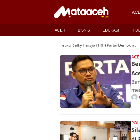
AC
ACEH
BISNIS
EDUKASI
HIB
Teuku Riefky Harsya (TRH) Partai Demokrat
ACE
Be
Ac
Ban
med
mel
Ace
Jen
POL
Si
di