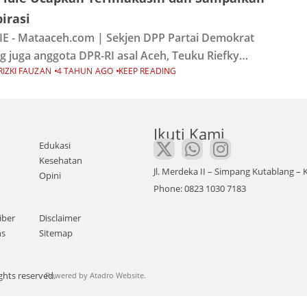
irasi
IE - Mataaceh.com | Sekjen DPP Partai Demokrat
g juga anggota DPR-RI asal Aceh, Teuku Riefky
RIZKI FAUZAN
4 TAHUN AGO
KEEP READING
sya (TRH) melakukan kunjungan ke Pidie untuk
erapa agenda yang salah satu nya bersilaturahmi
Ikuti Kami
Edukasi
Kesehatan
Jl. Merdeka II – Simpang Kutablang 
Opini
Phone: 0823 1030 7183
iber
Disclaimer
ns
Sitemap
ghts reserved.
Powered by
Atadro Website.