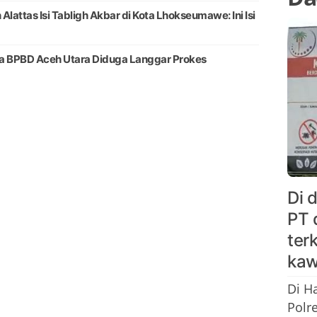
attas Isi Tabligh Akbar di Kota Lhokseumawe: Ini Isi
ala BPBD Aceh Utara Diduga Langgar Prokes
Di 
PT 
ter
kaw
Di H
Polr