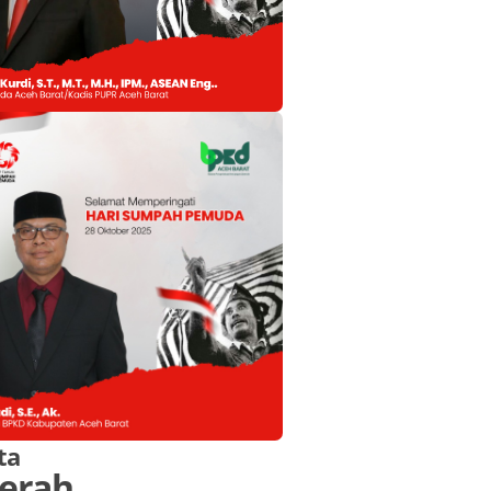
ta
erah