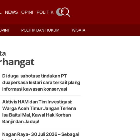
L
NEWS
OPINI
POLITIK DAN HUKUM
WISATA
OPINI
POLITIK DAN HUKUM
WISATA
ta
rhangat
Di duga sabotase tindakan PT
duaperkasa lestari cara terkait plang
informasi kawasan konservasi
Aktivis HAM dan Tim Investigasi:
Warga Aceh Timur Jangan Terlena
Isu Baitul Mal, Kawal Hak Korban
Banjir dan Jadup!
Nagan Raya- 30 Juli 2026 – Sebagai