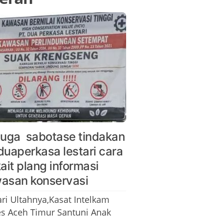
duga sabotase tindakan
duaperkasa lestari cara
kait plang informasi
asan konservasi
ari Ultahnya,Kasat Intelkam
es Aceh Timur Santuni Anak