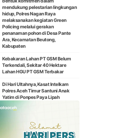
bentuk komitmen dalam
mendukung pelestarian lingkungan
hidup, Polres Nagan Raya
melaksanakan kegiatan Green
Policing melalui gerakan
penanaman pohon di Desa Pante
Ara, Kecamatan Beutong,
Kabupaten
Kebakaran Lahan PT GSM Belum
Terkendali, Sekitar 40 Hektare
Lahan HGU PT GSM Terbakar
Di Hari Ultahnya,Kasat Intelkam
Polres Aceh Timur Santuni Anak
Yatim di Ponpes Paya Lipah