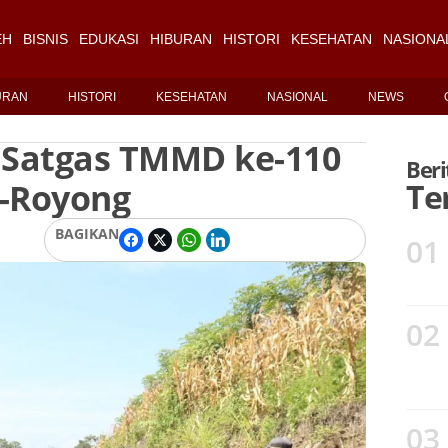
EH
BISNIS
EDUKASI
HIBURAN
HISTORI
KESEHATAN
NASIONA
URAN
HISTORI
KESEHATAN
NASIONAL
NEWS
Satgas TMMD ke-110
Beri
-Royong
Te
BAGIKAN
01
02
03