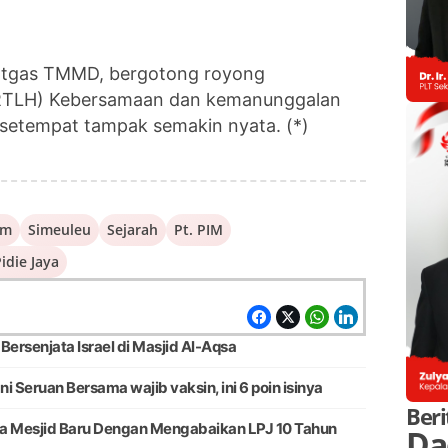
Satgas TMMD, bergotong royong
RTLH) Kebersamaan dan kemanunggalan
setempat tampak semakin nyata. (*)
am
Simeuleu
Sejarah
Pt. PIM
idie Jaya
rsenjata Israel di Masjid Al-Aqsa
Seruan Bersama wajib vaksin, ini 6 poin isinya
Beri
ia Mesjid Baru Dengan Mengabaikan LPJ 10 Tahun
Da