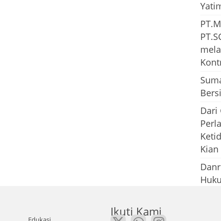
Yati
PT.M
PT.S
mela
Kont
Suma
Bersi
Dari
Perl
Keti
Kian
Danr
Huku
Ikuti Kami
Edukasi