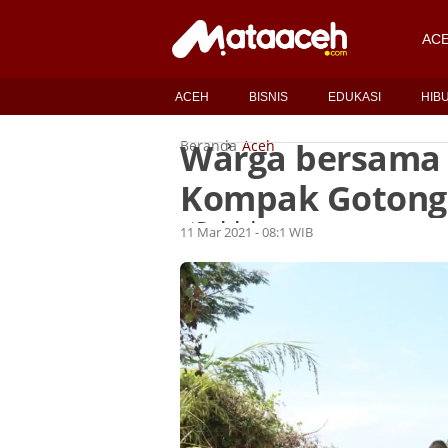
AC
ACEH
BISNIS
EDUKASI
HIB
Warga bersama 
Beranda
Aceh
Kompak Gotong
Redaksi
Oleh
11 Mar 2021 - 08:1 WIB