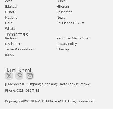
Aceh
Bisnis
laha
Edukasi
Hiburan
n
Histori
Kesehatan
sawi
Nasional
News
t di
Opini
Politik dan Hukum
Wisata
Keca
Informasi
mata
Redaksi
Pedoman Media Siber
n
Disclaimer
Privacy Policy
Long
Terms & Conditions
Sitemap
IKLAN
kib,
Kota
Ikuti Kami
Subu
lussa
lam,
Jl. Merdeka II – Simpang Kutablang – Kota Lhokseumawe
kian
Phone: 0823 1030 7183
mem
Copyright © 2025 PT. MEDIA MATA ACEH. All rights reserved.
Powered by
anas
Atadro Website.
. Ir.