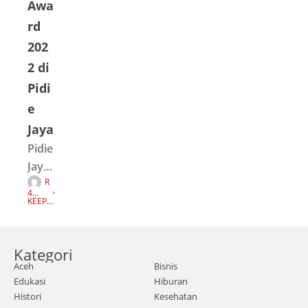
Awa
),
rd
mela
202
kuka
2 di
n
Pidi
silat
urah
e
mi
Jaya
ke
Pidie
daya
Jaya,
h
R
Mata
E
4
Daru
D
aceh
TAH
KEEP
A
UN
READI
l
K
AGO
NG
.com
S
Mun
I
|
aww
Kategori
Dina
arah,
Aceh
Bisnis
s
Edukasi
Hiburan
Kuta
Kope
Histori
Kesehatan
Krue