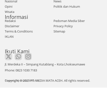
rasi
Nasional
News
ng,
Usah
Opini
Politik dan Hukum
Pidie
Wisata
a
Informasi
Jaya.
Kecil
Redaksi
Pedoman Media Siber
Keda
dan
Disclaimer
Privacy Policy
tang
Men
Terms & Conditions
Sitemap
an
IKLAN
enga
TRH
h
diter
Ikuti Kami
(KUK
ima
M)
Aceh
Jl. Merdeka II – Simpang Kutablang – Kota Lhokseumawe
Suks
Phone: 0823 1030 7183
es
Copyright © 2025 PT. MEDIA MATA ACEH. All rights reserved.
Powered by
men
Atadro Website.
ggel
ar
kegi
atan