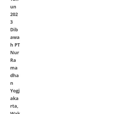
un
202
3
Dib
awa
h PT
Nur
Ra
ma
dha
n
Yogj
aka
rta,
Wak