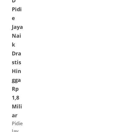
D
an
Pidi
musi
e
bah
Jaya
Banji
Nai
r-
Long
k
sor
Dra
di
stis
Aceh
Hin
dari
gga
kete
Rp
rsedi
1,8
aan
kebu
Mili
tuha
ar
n
Pidie
dasa
Jaya