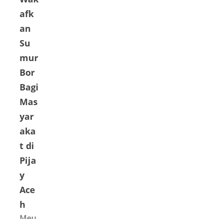
afk
an
Su
mur
Bor
Bagi
Mas
yar
aka
t di
Pija
y
Ace
h
Meu