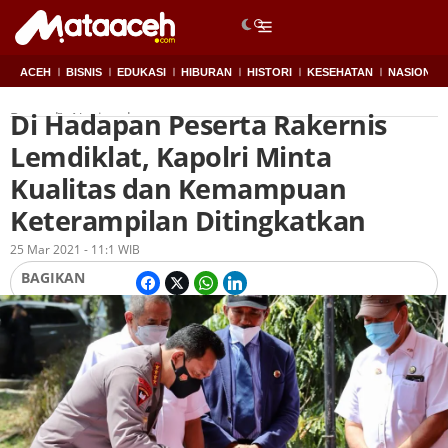
ACEH
BISNIS
EDUKASI
HIBURAN
HISTORI
KESEHATAN
NASIONAL
Di Hadapan Peserta Rakernis
Beranda
Nasional
Lemdiklat, Kapolri Minta
Kualitas dan Kemampuan
Keterampilan Ditingkatkan
Oleh
Redaksi
25 Mar 2021 - 11:1 WIB
BAGIKAN