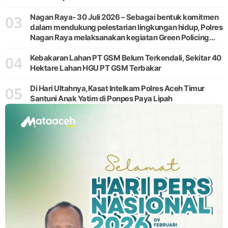
03
Nagan Raya- 30 Juli 2026 – Sebagai bentuk komitmen
dalam mendukung pelestarian lingkungan hidup, Polres
Nagan Raya melaksanakan kegiatan Green Policing
melalui gerakan penanaman pohon di Desa Pante Ara,
04
Kecamatan Beutong, Kabupaten
Kebakaran Lahan PT GSM Belum Terkendali, Sekitar 40
Hektare Lahan HGU PT GSM Terbakar
05
Di Hari Ultahnya,Kasat Intelkam Polres Aceh Timur
Santuni Anak Yatim di Ponpes Paya Lipah