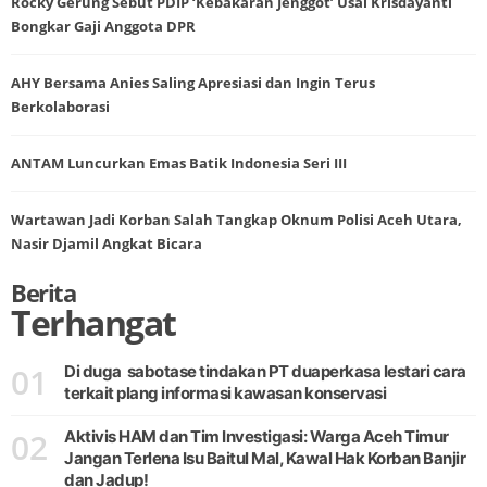
Rocky Gerung Sebut PDIP ‘Kebakaran Jenggot’ Usai Krisdayanti
Bongkar Gaji Anggota DPR
AHY Bersama Anies Saling Apresiasi dan Ingin Terus
Berkolaborasi
ANTAM Luncurkan Emas Batik Indonesia Seri III
Wartawan Jadi Korban Salah Tangkap Oknum Polisi Aceh Utara,
Nasir Djamil Angkat Bicara
Berita
Terhangat
01
Di duga sabotase tindakan PT duaperkasa lestari cara
terkait plang informasi kawasan konservasi
02
Aktivis HAM dan Tim Investigasi: Warga Aceh Timur
Jangan Terlena Isu Baitul Mal, Kawal Hak Korban Banjir
dan Jadup!