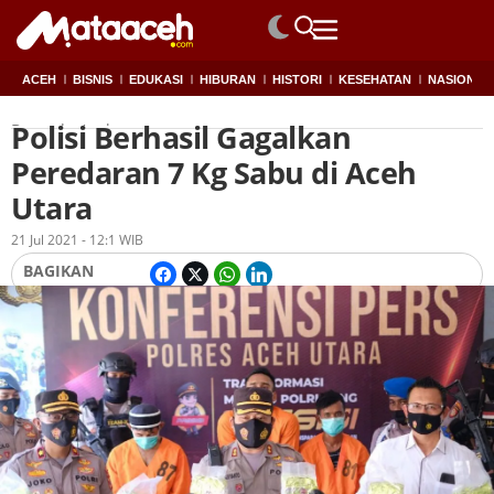
ACEH
BISNIS
EDUKASI
HIBURAN
HISTORI
KESEHATAN
NASIONAL
Polisi Berhasil Gagalkan
Beranda
Aceh
Peredaran 7 Kg Sabu di Aceh
Utara
Oleh
Redaksi
21 Jul 2021 - 12:1 WIB
BAGIKAN