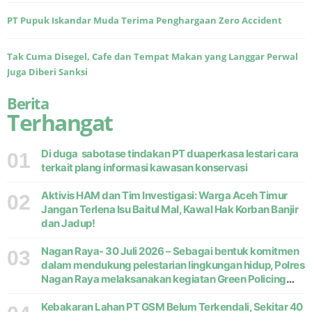
PT Pupuk Iskandar Muda Terima Penghargaan Zero Accident
Tak Cuma Disegel, Cafe dan Tempat Makan yang Langgar Perwal
Juga Diberi Sanksi
Berita
Terhangat
Di duga sabotase tindakan PT duaperkasa lestari cara
01
terkait plang informasi kawasan konservasi
Aktivis HAM dan Tim Investigasi: Warga Aceh Timur
02
Jangan Terlena Isu Baitul Mal, Kawal Hak Korban Banjir
dan Jadup!
Nagan Raya- 30 Juli 2026 – Sebagai bentuk komitmen
03
dalam mendukung pelestarian lingkungan hidup, Polres
Nagan Raya melaksanakan kegiatan Green Policing
melalui gerakan penanaman pohon di Desa Pante Ara,
Kecamatan Beutong, Kabupaten
Kebakaran Lahan PT GSM Belum Terkendali, Sekitar 40