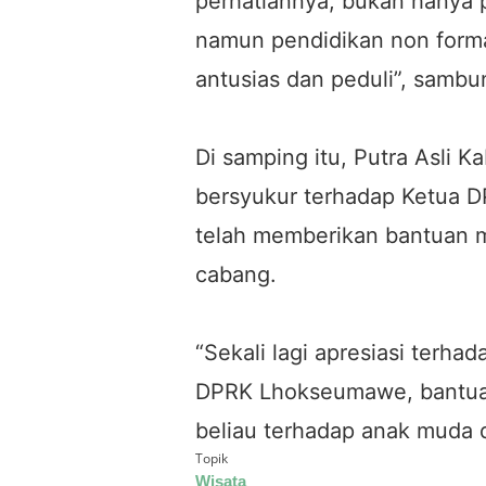
perhatiannya, bukan hanya p
namun pendidikan non formal
antusias dan peduli”, samb
Di samping itu, Putra Asli 
bersyukur terhadap Ketua 
telah memberikan bantuan m
cabang.
“Sekali lagi apresiasi terha
DPRK Lhokseumawe, bantuan
beliau terhadap anak muda 
Topik
Wisata