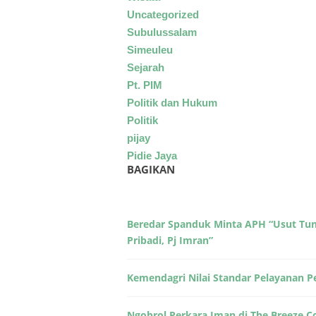
Uncategorized
Subulussalam
Simeuleu
Sejarah
Pt. PIM
Politik dan Hukum
Politik
pijay
Pidie Jaya
BAGIKAN
Beredar Spanduk Minta APH “Usut Tunt
Pribadi, Pj Imran”
Kemendagri Nilai Standar Pelayanan 
Ngobrol Perkara Iman di The Breeze 