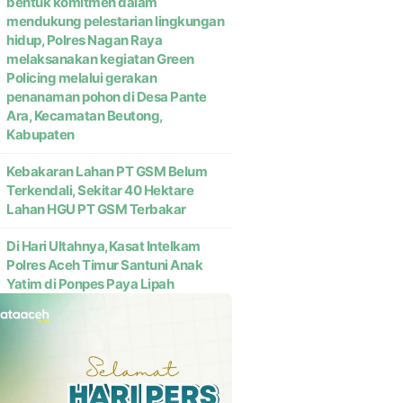
bentuk komitmen dalam
mendukung pelestarian lingkungan
hidup, Polres Nagan Raya
melaksanakan kegiatan Green
Policing melalui gerakan
penanaman pohon di Desa Pante
Ara, Kecamatan Beutong,
Kabupaten
Kebakaran Lahan PT GSM Belum
Terkendali, Sekitar 40 Hektare
Lahan HGU PT GSM Terbakar
Di Hari Ultahnya,Kasat Intelkam
Polres Aceh Timur Santuni Anak
Yatim di Ponpes Paya Lipah