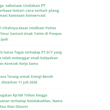
ga sabotase tindakan PT
rkasa lestari cara terkait plang
rmasi kawasan konservasi
ri Ultahnya,Kasat Intelkam Polres
Timur Santuni Anak Yatim di Ponpes
Lipah
G harus Tegas terhadap PT.SCY yang
a telah melanggar studi kelayakan
an Kontrak Kerja Sama
era Terang untuk Energi Bersih
disiarkan 11 Juli 2026
Gugatan Rp100 Triliun hingga
wanan terhadap Ketidakadilan, Nama
Rius Kian Disorot