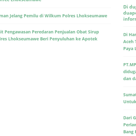
Di du
duape
 Aman Jelang Pemilu di Wilkum Polres Lhokseumawe
info
ait Pengawasan Peredaran Penjualan Obat Sirup
Di Ha
res Lhokseumawe Beri Penyuluhan ke Apotek
Aceh 
Paya 
PT.MP
didug
dan d
Sumat
Untuk 
Dari 
Perla
Bang 