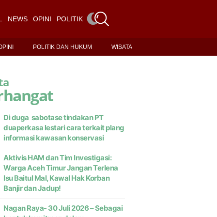
L
NEWS
OPINI
POLITIK DAN HUKUM
WISATA
OPINI
POLITIK DAN HUKUM
WISATA
ta
rhangat
Di duga sabotase tindakan PT
duaperkasa lestari cara terkait plang
informasi kawasan konservasi
Aktivis HAM dan Tim Investigasi:
Warga Aceh Timur Jangan Terlena
Isu Baitul Mal, Kawal Hak Korban
Banjir dan Jadup!
Nagan Raya- 30 Juli 2026 – Sebagai