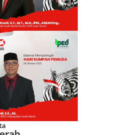
ta
erah