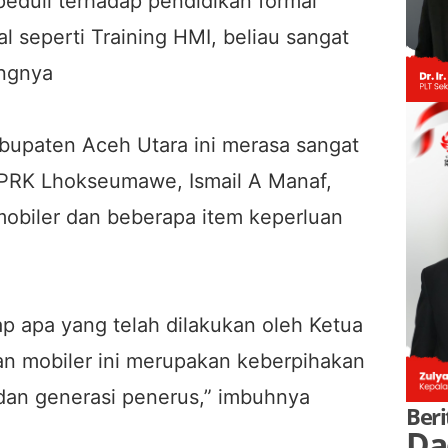
eduli terhadap pendidikan formal
 seperti Training HMI, beliau sangat
ungnya
Kabupaten Aceh Utara ini merasa sangat
DPRK Lhokseumawe, Ismail A Manaf,
obiler dan beberapa item keperluan
dap apa yang telah dilakukan oleh Ketua
 mobiler ini merupakan keberpihakan
dan generasi penerus,” imbuhnya
Beri
Da