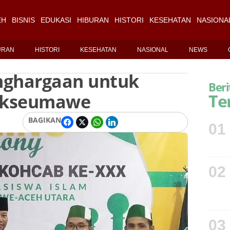
EH
BISNIS
EDUKASI
HIBURAN
HISTORI
KESEHATAN
NASIONA
URAN
HISTORI
KESEHATAN
NASIONAL
NEWS
nghargaan untuk
Beri
okseumawe
Te
BAGIKAN
01
02
03