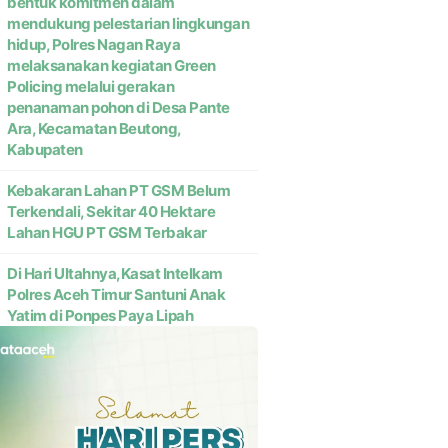
bentuk komitmen dalam
mendukung pelestarian lingkungan
hidup, Polres Nagan Raya
melaksanakan kegiatan Green
Policing melalui gerakan
penanaman pohon di Desa Pante
Ara, Kecamatan Beutong,
Kabupaten
Kebakaran Lahan PT GSM Belum
Terkendali, Sekitar 40 Hektare
Lahan HGU PT GSM Terbakar
Di Hari Ultahnya,Kasat Intelkam
Polres Aceh Timur Santuni Anak
Yatim di Ponpes Paya Lipah