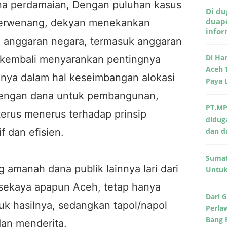
na perdamaian, Dengan puluhan kasus
Di du
duape
 berwenang, dekyan menekankan
info
n anggaran negara, termasuk anggaran
Di Ha
a kembali menyarankan pentingnya
Aceh 
anya dalam hal keseimbangan alokasi
Paya 
dengan dana untuk pembangunan,
PT.MP
 terus menerus terhadap prinsip
didug
f dan efisien.
dan d
Sumat
 amanah dana publik lainnya lari dari
Untuk 
 sekaya apapun Aceh, tetap hanya
Dari 
uk hasilnya, sedangkan tapol/napol
Perla
Bang 
dan menderita.