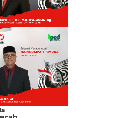
ta
erah