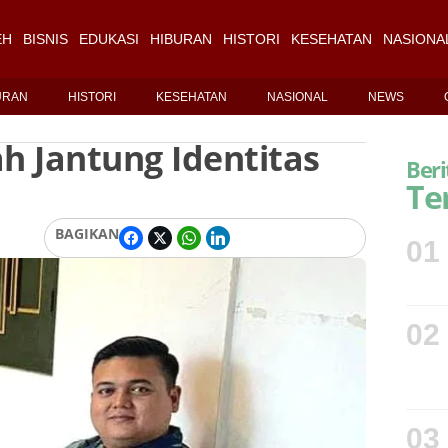
EH
BISNIS
EDUKASI
HIBURAN
HISTORI
KESEHATAN
NASIONA
URAN
HISTORI
KESEHATAN
NASIONAL
NEWS
ah Jantung Identitas
Beri
Te
BAGIKAN
01
02
03