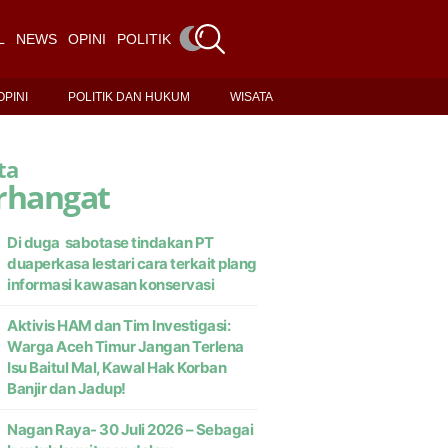
L
NEWS
OPINI
POLITIK DAN HUKUM
WISATA
OPINI
POLITIK DAN HUKUM
WISATA
ta
rhangat
Di duga sabotase tindakan PT
duaperkasa lestari cara terkait plang
informasi kawasan konservasi
Aktivis HAM dan Tim Investigasi:
Warga Aceh Timur Jangan Terlena
Isu Baitul Mal, Kawal Hak Korban
Banjir dan Jadup!
Nagan Raya- 30 Juli 2026 – Sebagai