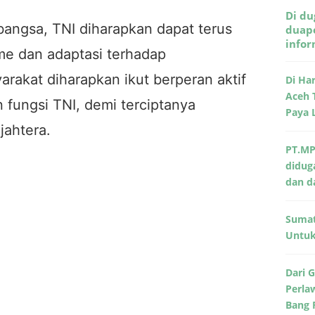
Di du
bangsa, TNI diharapkan dapat terus
duape
info
me dan adaptasi terhadap
akat diharapkan ikut berperan aktif
Di Ha
Aceh 
fungsi TNI, demi terciptanya
Paya 
jahtera.
PT.MP
didug
dan d
Sumat
Untuk 
Dari 
Perla
Bang 