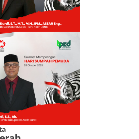
ta
erah