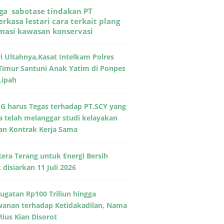
ga sabotase tindakan PT
rkasa lestari cara terkait plang
rmasi kawasan konservasi
ri Ultahnya,Kasat Intelkam Polres
Timur Santuni Anak Yatim di Ponpes
Lipah
G harus Tegas terhadap PT.SCY yang
a telah melanggar studi kelayakan
an Kontrak Kerja Sama
era Terang untuk Energi Bersih
disiarkan 11 Juli 2026
Gugatan Rp100 Triliun hingga
wanan terhadap Ketidakadilan, Nama
Rius Kian Disorot