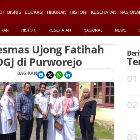
EH
BISNIS
EDUKASI
HIBURAN
HISTORI
KESEHATAN
NASIONA
URAN
HISTORI
KESEHATAN
NASIONAL
NEWS
esmas Ujong Fatihah
Beri
DGJ di Purworejo
Te
BAGIKAN
01
02
03