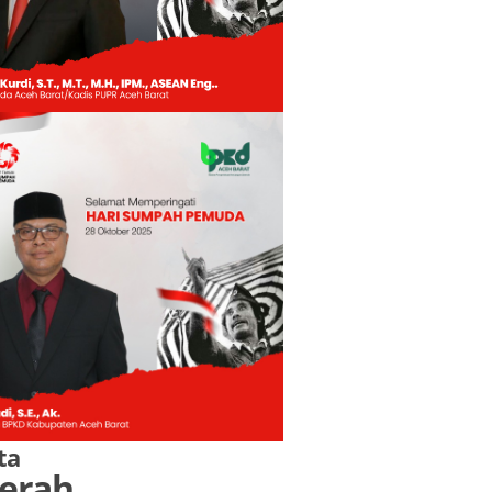
ta
erah