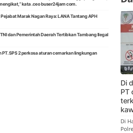
mengikat,” kata .ceo buser24jam com.
 Pejabat Marak Nagan Raya: LANA Tantang APH
 TNI dan Pemerintah Daerah Tertibkan Tambang Ilegal
 PT. SPS 2 perkosa aturan cemarkan lingkungan
Di 
PT 
ter
kaw
Di H
Polr