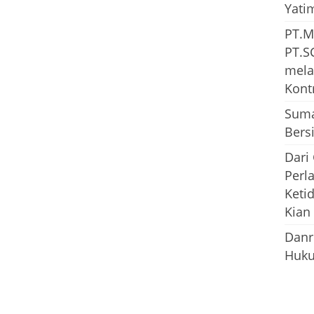
Yati
PT.M
PT.S
mela
Kont
Suma
Bersi
Dari
Perl
Keti
Kian
Danr
Huku