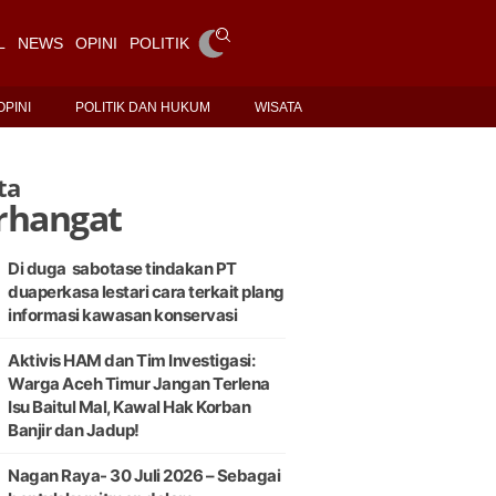
L
NEWS
OPINI
POLITIK DAN HUKUM
WISATA
OPINI
POLITIK DAN HUKUM
WISATA
ta
rhangat
Di duga sabotase tindakan PT
duaperkasa lestari cara terkait plang
informasi kawasan konservasi
Aktivis HAM dan Tim Investigasi:
Warga Aceh Timur Jangan Terlena
Isu Baitul Mal, Kawal Hak Korban
Banjir dan Jadup!
Nagan Raya- 30 Juli 2026 – Sebagai