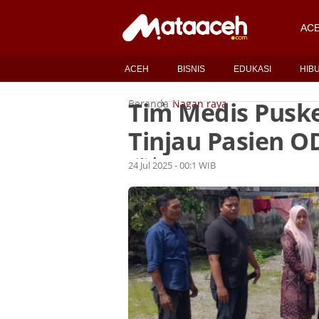
AC
ACEH
BISNIS
EDUKASI
HIB
Tim Medis Pusk
Beranda
Nagan raya
Tinjau Pasien O
Lukman
Oleh
24 Jul 2025 - 00:1 WIB