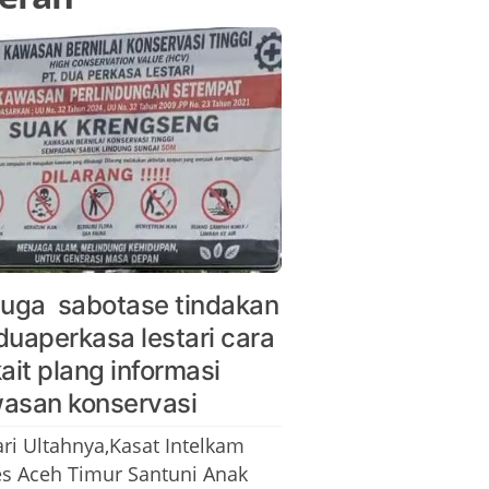
duga sabotase tindakan
duaperkasa lestari cara
kait plang informasi
asan konservasi
ari Ultahnya,Kasat Intelkam
es Aceh Timur Santuni Anak