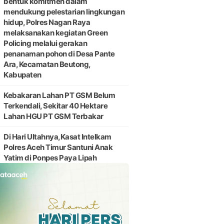
bentuk komitmen dalam
mendukung pelestarian lingkungan
hidup, Polres Nagan Raya
melaksanakan kegiatan Green
Policing melalui gerakan
penanaman pohon di Desa Pante
Ara, Kecamatan Beutong,
Kabupaten
Kebakaran Lahan PT GSM Belum
Terkendali, Sekitar 40 Hektare
Lahan HGU PT GSM Terbakar
Di Hari Ultahnya,Kasat Intelkam
Polres Aceh Timur Santuni Anak
Yatim di Ponpes Paya Lipah