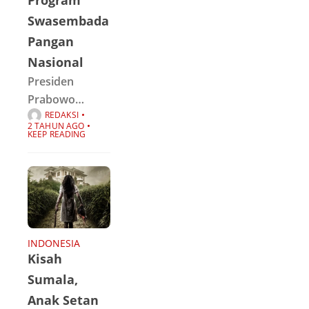
Ruang Yudha
Swasembada
Makodim
Pangan
0115/Sml Desa
Nasional
Amaiteng Kec.
Presiden
Prabowo
REDAKSI
Subianto
2 TAHUN AGO
meninjau
KEEP READING
langsung
proses tanam
dan panen padi
dalam rangka
pengembangan
program
INDONESIA
Kisah
swasembada
pangan
Sumala,
nasional di
Anak Setan