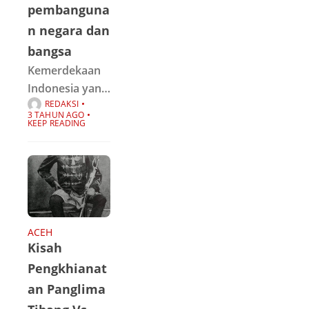
pembanguna
n negara dan
bangsa
Kemerdekaan
Indonesia yang
REDAKSI
telah
3 TAHUN AGO
diperjuangkan
KEEP READING
selama
puluhan tahun
akhirnya
terwujud pada
17 Agustus
1945 dimana
ACEH
Kisah
pemuda-
pemuda dari
Pengkhianat
berbagai
an Panglima
agama, daerah,