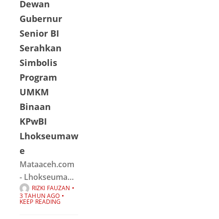
Dewan
Lhokseumawe
menyelenggara
Gubernur
kan Training of
Senior BI
Trainers (ToT)
Serahkan
Cinta Bangga
Simbolis
Paham (CBP)
Program
Rupiah kepada
UMKM
guru
Binaan
SMA/SMK.Kegia
tan Training
KPwBI
Lhokseumaw
e
Mataaceh.com
- Lhokseumawe
RIZKI FAUZAN
| Kantor
3 TAHUN AGO
Perwakilan
KEEP READING
Bank Indonesia