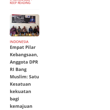
Cafe Show 2023
KEEP READING
berlangsung
dari 13-15 April
di Pusat
Pameran dan
Konvensi
Saigon di Kota
INDONESIA
Empat Pilar
Ho Chi Minh
(HCMC).
Kebangsaan,
Pameran ini
Anggota DPR
menampilkan
RI Bang
lebih dari
Muslim: Satu
Ratusan
Kesatuan
kekuatan
bagi
kemajuan