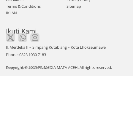
Terms & Conditions
Sitemap
IKLAN
Ikuti Kami
Jl. Merdeka II – Simpang Kutablang – Kota Lhokseumawe
Phone: 0823 1030 7183
Copyright © 2025 PT. MEDIA MATA ACEH. All rights reserved.
Powered by
Atadro Website.