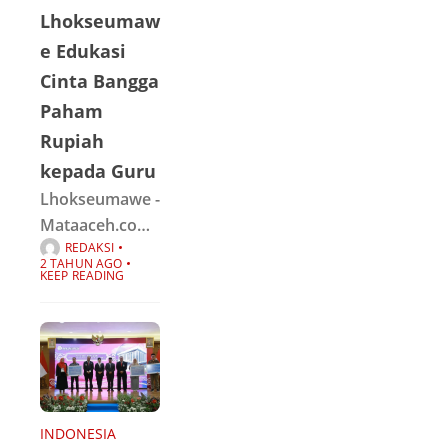
(Jatim) untuk
Lhokseumaw
mengoptimalka
e Edukasi
n upaya cooling
Cinta Bangga
system atau
Paham
melakukan
Rupiah
pendinginan
kepada Guru
suhu politik
Lhokseumawe -
Mataaceh.com
REDAKSI
| Kantor
2 TAHUN AGO
Perwakilan
KEEP READING
Bank Indonesia
Lhokseumawe
bersama
Cabang Dinas
Pendidikan
Wilayah Kota
INDONESIA