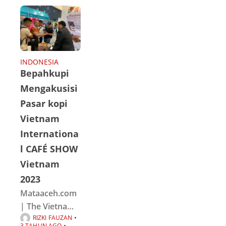
(KPwBI)
Lhokseumawe
melaksanakan
kegiatan
peresmian
INDONESIA
Bepahkupi
gedung kantor
baru yang
Mengakusisi
dilakukan oleh
Pasar kopi
Dewan
Vietnam
Gubernur
Internationa
Senior Bank
l CAFÉ SHOW
Indonesia, Ibu
Vietnam
Destry
2023
Damayanti,
didampingi Pj.
Mataaceh.com
Walikota
| The Vietnam
RIZKI FAUZAN
International
3 TAHUN AGO