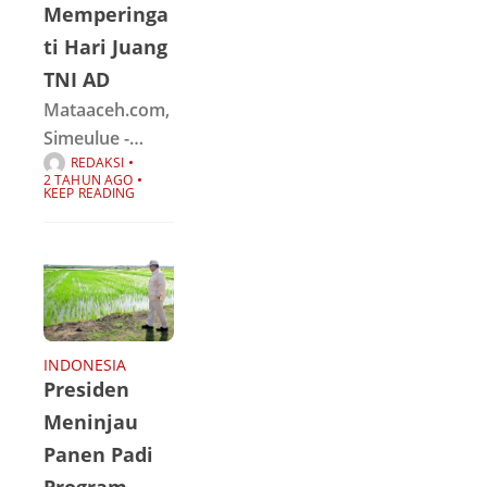
Memperinga
ti Hari Juang
TNI AD
Mataaceh.com,
Simeulue -
REDAKSI
Kodim
2 TAHUN AGO
0115/Simeulue
KEEP READING
menggelar
Bhakti
Kesehatan
Donor Darah
dalam rangka
memperingati
INDONESIA
Presiden
Hari Juang TNI
AD Ke 79 Tahun
Meninjau
2024,
Panen Padi
bertempat di
Program