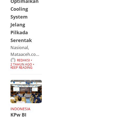
Optimalkan
Sumala.Di
Cooling
sebuah desa
System
terpencil di
Jelang
Indonesia,
Pilkada
Serentak
Nasional,
Mataaceh.com
REDAKSI
| Kepala
2 TAHUN AGO
Operasi
KEEP READING
Nusantara
Cooling System
(Kaops NCS)
Polri Irjen Asep
Edi Suheri
meminta Polda
INDONESIA
KPw BI
Jawa Timur