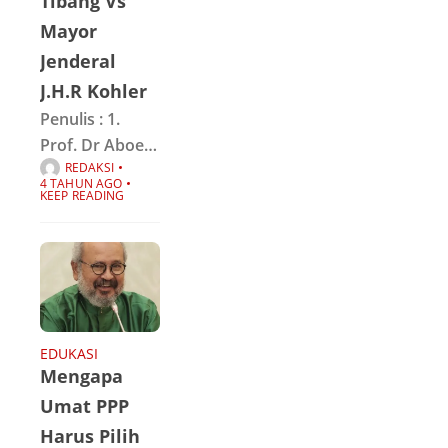
Tibang Vs
suku dan
Mayor
bahasa
Jenderal
menyatakan
J.H.R Kohler
bersatu untuk
Penulis : 1.
sebuah
Prof. Dr Aboe
kemerdekaan
REDAKSI
Bakar Atjeh,
bangsa.Ditenga
4 TAHUN AGO
dalam “Wajah
KEEP READING
h kesibukan
Aceh dalam
Lintasan
Sejarah” Panitia
PKA II, Agustus
1972. Kisah
pengkhianatan
EDUKASI
Mengapa
panglima
tibang datang
Umat PPP
sebagai
Harus Pilih