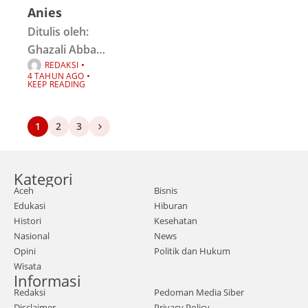
pesulap yang
Anies
mampu
Ditulis oleh:
menarik
Ghazali Abbas
simpati
REDAKSI
Adan"Sesungg
4 TAHUN AGO
uhnya agama
KEEP READING
(sistem hidup)
disisi Allah
1
2
3
adalah Islam"
(QS, Aali
'Imran, ayat
Kategori
Aceh
Bisnis
19)."Dan
Edukasi
Hiburan
barangsiapa
Histori
Kesehatan
mencari agama
Nasional
News
(sistem hidup)
Opini
Politik dan Hukum
selain Islam, dia
Wisata
Informasi
tidak akan
Redaksi
Pedoman Media Siber
diterima, dan di
Disclaimer
Privacy Policy