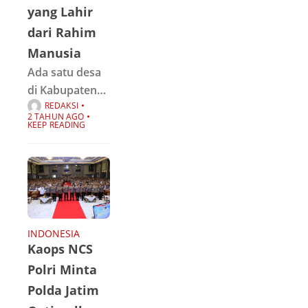
Desa Telaga
yang Lahir
Sari, Distrik
dari Rahim
Kurik,
Manusia
Kabupaten
Ada satu desa
Merauke,
di Kabupaten
Papua Selatan,
REDAKSI
Semarang yang
Minggu
2 TAHUN AGO
dikabarkan
KEEP READING
(3/11/2024).
masih merawat
Presiden
ritual untuk
melindungi
desa mereka
dari
malapetaka
INDONESIA
Kaops NCS
yang diyakini
berasal dari
Polri Minta
anak setan
Polda Jatim
bernama