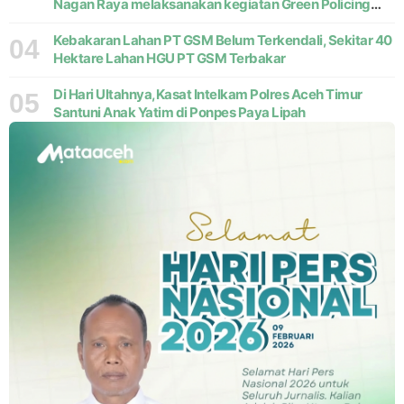
Nagan Raya melaksanakan kegiatan Green Policing
melalui gerakan penanaman pohon di Desa Pante Ara,
Kecamatan Beutong, Kabupaten
Kebakaran Lahan PT GSM Belum Terkendali, Sekitar 40
04
Hektare Lahan HGU PT GSM Terbakar
Di Hari Ultahnya,Kasat Intelkam Polres Aceh Timur
05
Santuni Anak Yatim di Ponpes Paya Lipah