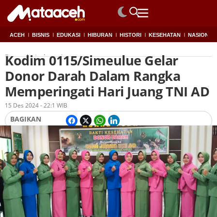
ACEH
BISNIS
EDUKASI
HIBURAN
HISTORI
KESEHATAN
NASIONAL
Kodim 0115/Simeulue Gelar
Beranda
Indonesia
Donor Darah Dalam Rangka
Memperingati Hari Juang TNI AD
Oleh
Redaksi
15 Des 2024 - 22:1 WIB
BAGIKAN