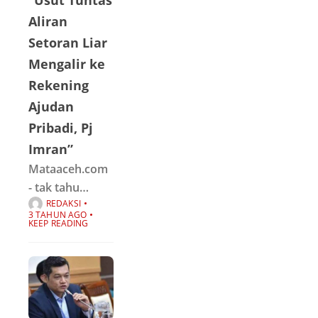
PJ wali kota
Aliran
Lhokseumawe.
Setoran Liar
Sebelumnya,
Mengalir ke
media online
Rekening
Ajudan
Pribadi, Pj
Imran”
Mataaceh.com
- tak tahu
REDAKSI
berasal dari
3 TAHUN AGO
mana selebar
KEEP READING
spanduk
terbentang di
beberapa
lokasi sudut
Kota