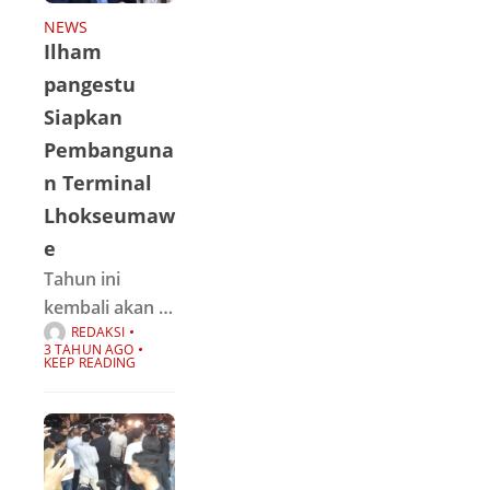
Lhokseumawe,
NEWS
Ilham
seperti di
Lokasi Simpang
pangestu
Jam dan Taman
Siapkan
Riyadhah,
Pembanguna
sepanduk yang
n Terminal
berisi tulisan
Lhokseumaw
[usut tuntas
e
Tahun ini
kembali akan di
REDAKSI
lanjutkan
3 TAHUN AGO
pembangunan
KEEP READING
terminal tipe A
di
lhokseumawe
dengan total