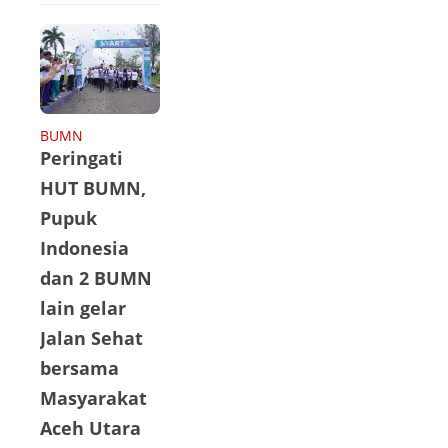
larang
masyarakat
menggelar
takbir keliling
menjelang Hari
Raya Lebaran
BUMN
Peringati
2023.
Sebagaimana
HUT BUMN,
surat edaran
Pupuk
Walikota
Indonesia
Lhokseumawe,
dan 2 BUMN
No
lain gelar
451.13/26/SE/2
Jalan Sehat
023 melarang
bersama
takbiran
keliling di jalan
Masyarakat
raya dengan
Aceh Utara
menggunakan