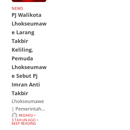
batu dan kayu,
Aksi tawuran
NEWS
PJ Walikota
itu tentunya
membuat
Lhokseumaw
resah warga.
e Larang
Salah satu
Takbir
warga bernama
Keliling,
Razi (35) yang
Pemuda
menyaksikan
Lhokseumaw
langsung
e Sebut Pj
Imran Anti
Takbir
Lhokseumawe
| Pemerintah
REDAKSI
Kota
3 TAHUN AGO
Lhokseumawe
KEEP READING