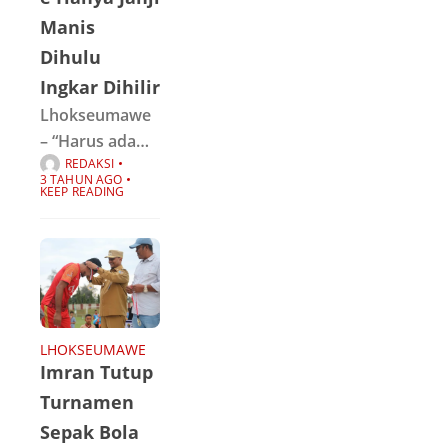
karyawan,
Manis
keluarga
karyawan
Dihulu
BUMN, dan
Ingkar Dihilir
masyarakat
Lhokseumawe
– “Harus ada
REDAKSI
pendekatan
3 TAHUN AGO
dan
KEEP READING
komunikasi
dengan
pemerintah
Kota
Lhokseumawe,
seperti janji
LHOKSEUMAWE
Imran Tutup
memperindah
taman,
Turnamen
melaporkan
Sepak Bola