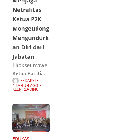
Menjaga
pemuda dan
Netralitas
Karang Taruna
Ketua P2K
Gampong
Mongeudong
Batuphat Timur
Mengundurk
tahun 2022
an Diri dari
yang
Jabatan
berlangsung di
stadion Perta
Lhokseumawe -
Arun
Ketua Panitia
REDAKSI
Pemilihan
4 TAHUN AGO
Keuchik (P2K)
KEEP READING
Mongeudong,
kecamatan
Banda Sakti,
kota
Lhokseumawe
mengundurkan
EDUKASI