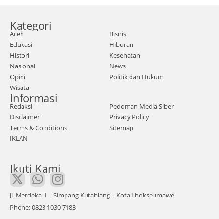
kegiatan
bimbingan
Kategori
Aceh
Bisnis
teknis (bimtek)
Edukasi
Hiburan
peningkatan
Histori
Kesehatan
kapasitas yang
Nasional
News
digelar oleh
Opini
Politik dan Hukum
Dinas Koperasi
Wisata
Informasi
dan UKM Aceh,
Redaksi
Pedoman Media Siber
program pokok
Disclaimer
Privacy Policy
pikiran anggota
Terms & Conditions
Sitemap
DPRA,
IKLAN
Armiyadi. Para
peserta
Ikuti Kami
Jl. Merdeka II – Simpang Kutablang – Kota Lhokseumawe
Phone: 0823 1030 7183