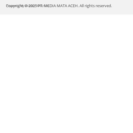
Copyright © 2025 PT. MEDIA MATA ACEH. All rights reserved.
Powered by
Atadro Website.