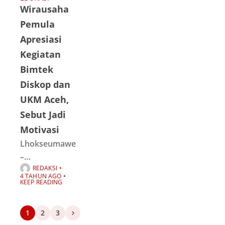
Wirausaha
diri dari
jabatan.
Pemula
Diketahui
Apresiasi
pengunduran
Kegiatan
diri tersebut
Bimtek
akibat adanya
Diskop dan
protes atau
UKM Aceh,
aksi yang telah
Sebut Jadi
dilakukan di
Motivasi
Lhokseumawe
–
REDAKSI
Mataaceh.com
4 TAHUN AGO
| Puluhan
KEEP READING
wirausaha
pemula
1
2
3
mengapresiasi