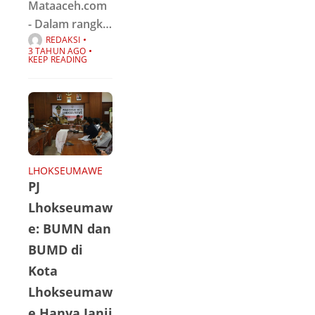
Mataaceh.com
- Dalam rangka
REDAKSI
memperingati
3 TAHUN AGO
25 Tahun
KEEP READING
Kementerian
Badan Usaha
Milik Negara
(BUMN),
Kementerian
BUMN
LHOKSEUMAWE
PJ
Bersama
BUMN
Lhokseumaw
menyelenggara
e: BUMN dan
kan kegiatan
BUMD di
Jalan Sehat
Kota
Bersama
Lhokseumaw
BUMN bagi
e Hanya Janji