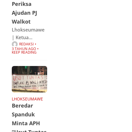
Periksa
Ajudan PJ
Walkot
Lhokseumawe
| Ketua
REDAKSI
Pergerakan
3 TAHUN AGO
mahasiswa
KEEP READING
Islam Indonesia
( PMII ) kota
Lhokseumawe,
Zarnuji
membuka
suara terkait
LHOKSEUMAWE
Beredar
dugaan adanya
pungutan liar
Spanduk
yang dilakukan
Minta APH
ajudan pribadi
“Usut Tuntas