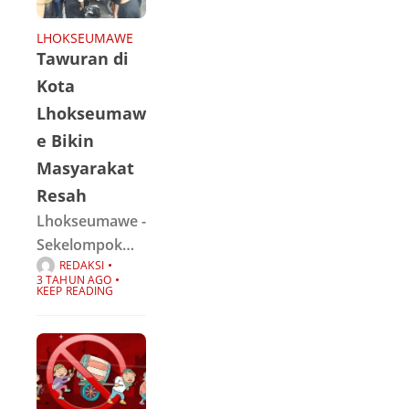
anggaran 9,3
miliar. sebelum
LHOKSEUMAWE
Tawuran di
nya pada tahun
2022 juga di
Kota
bangun dengan
Lhokseumaw
nilai 6,8
e Bikin
miliar.Terminal
Masyarakat
penumpang
Resah
Lhokseumawe -
Sekelompok
REDAKSI
remaja di kota
3 TAHUN AGO
Lhokseumawe,
KEEP READING
terlibat
tawuran
dengan
menggunakan