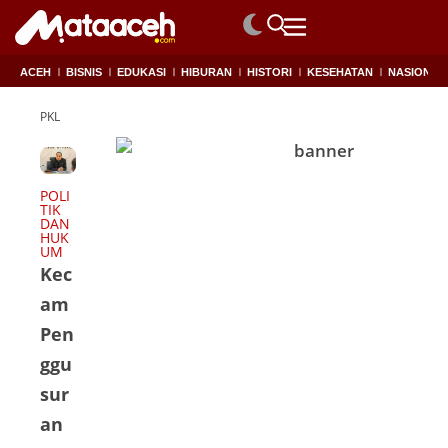
ACEH
BISNIS
EDUKASI
HIBURAN
HISTORI
KESEHATAN
NASIONAL
PKL
POLI
TIK
DAN
HUK
UM
Kec
am
Pen
ggu
sur
an