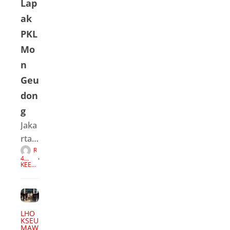
Lap
ak
PKL
Mo
n
Geu
don
g
Jaka
rta -
R
Pen
E
4
D
ggus
TAH
KEEP
A
UN
READI
K
AGO
NG
uran
S
I
PKL
(Ped
LHO
aga
KSEU
MAW