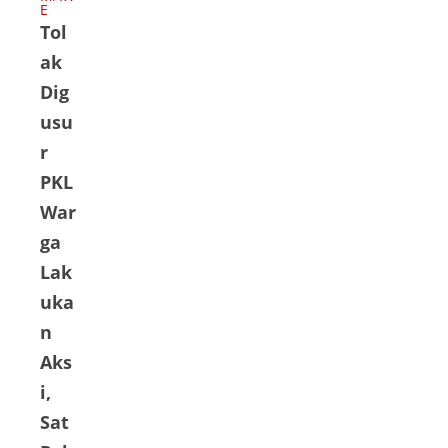
ng
E
Kaki
Tol
Lim
ak
a) di
Dig
Jala
usu
n
r
Pase
PKL
,
War
Des
a
ga
Mon
Lak
Geu
uka
don
n
g,
Aks
Lho
i,
kseu
ma
Sat
we