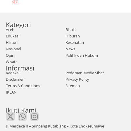
D
m -
TAH
KEEP
A
UN
READI
kota
K
AGO
NG
Pem
S
pad
I
ilik
a
Kategori
tem
Seni
Aceh
Bisnis
pat
Edukasi
Hiburan
n 16
ban
Histori
Kesehatan
Janu
gun
Nasional
News
ari
an
Opini
Politik dan Hukum
2023
Wisata
cafe
Informasi
.
di
Redaksi
Pedoman Media Siber
Dala
Wad
Disclaimer
Privacy Policy
m
uk
Terms & Conditions
Sitemap
aksi
IKLAN
Lho
tola
kseu
k
Ikuti Kami
ma
digu
we,
sur,
kece
Jl. Merdeka II – Simpang Kutablang – Kota Lhokseumawe