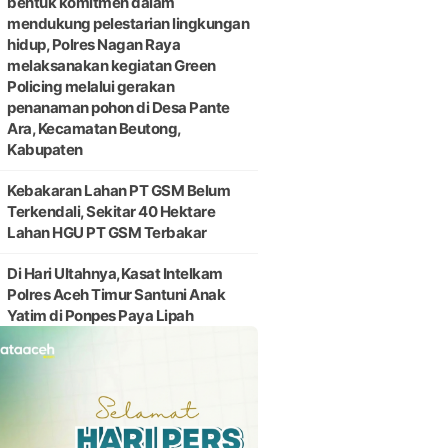
bentuk komitmen dalam
mendukung pelestarian lingkungan
hidup, Polres Nagan Raya
melaksanakan kegiatan Green
Policing melalui gerakan
penanaman pohon di Desa Pante
Ara, Kecamatan Beutong,
Kabupaten
Kebakaran Lahan PT GSM Belum
Terkendali, Sekitar 40 Hektare
Lahan HGU PT GSM Terbakar
Di Hari Ultahnya,Kasat Intelkam
Polres Aceh Timur Santuni Anak
Yatim di Ponpes Paya Lipah