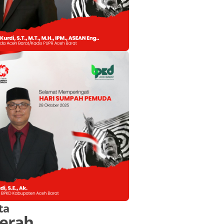
ta
erah