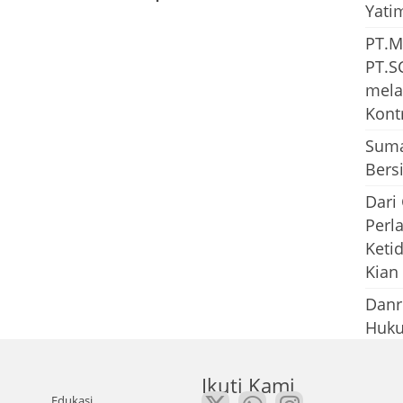
Yati
PT.M
PT.S
mela
Kont
Suma
Bersi
Dari
Perl
Keti
Kian
Danr
Huku
Ikuti Kami
Edukasi