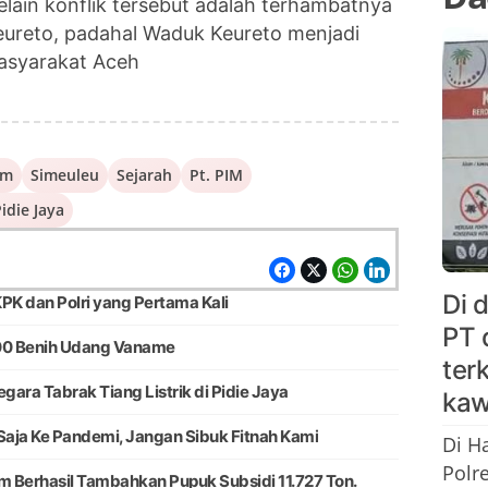
lain konflik tersebut adalah terhambatnya
reto, padahal Waduk Keureto menjadi
asyarakat Aceh
am
Simeuleu
Sejarah
Pt. PIM
idie Jaya
Di 
PK dan Polri yang Pertama Kali
PT 
00 Benih Udang Vaname
ter
egara Tabrak Tiang Listrik di Pidie Jaya
kaw
aja Ke Pandemi, Jangan Sibuk Fitnah Kami
Di H
Polr
m Berhasil Tambahkan Pupuk Subsidi 11.727 Ton.