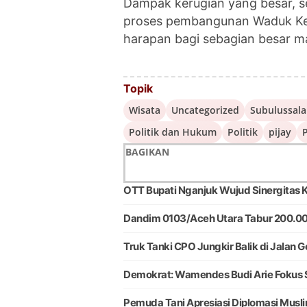
Dampak kerugian yang besar, se
proses pembangunan Waduk Keu
harapan bagi sebagian besar m
Topik
Wisata
Uncategorized
Subulussal
Politik dan Hukum
Politik
pijay
P
BAGIKAN
OTT Bupati Nganjuk Wujud Sinergitas K
Dandim 0103/Aceh Utara Tabur 200.0
Truk Tanki CPO Jungkir Balik di Jalan G
Demokrat: Wamendes Budi Arie Fokus S
Pemuda Tani Apresiasi Diplomasi Musli