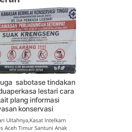
duga sabotase tindakan
duaperkasa lestari cara
kait plang informasi
asan konservasi
ari Ultahnya,Kasat Intelkam
es Aceh Timur Santuni Anak