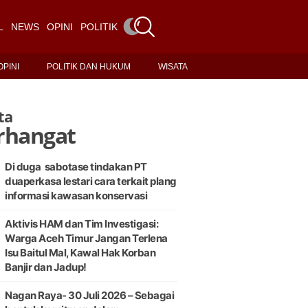
L
NEWS
OPINI
POLITIK DAN HUKUM
WISATA
OPINI
POLITIK DAN HUKUM
WISATA
ta
rhangat
Di duga sabotase tindakan PT
duaperkasa lestari cara terkait plang
informasi kawasan konservasi
Aktivis HAM dan Tim Investigasi:
Warga Aceh Timur Jangan Terlena
Isu Baitul Mal, Kawal Hak Korban
Banjir dan Jadup!
Nagan Raya- 30 Juli 2026 – Sebagai