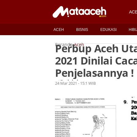
AC
ACEH
BISNIS
EDUKASI
HIB
Perbup Aceh Ut
Beranda
Aceh
2021 Dinilai Ca
Penjelasannya !
Redaksi
Oleh
24 Mar 2021 - 15:1 WIB