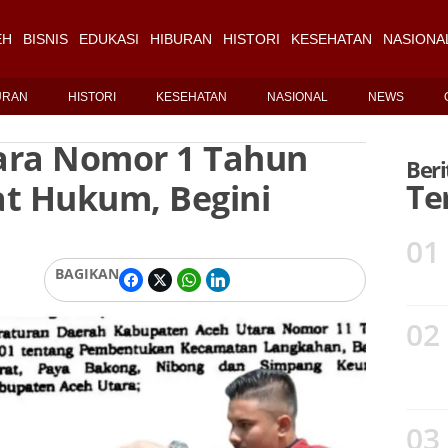
EH
BISNIS
EDUKASI
HIBURAN
HISTORI
KESEHATAN
NASIONA
URAN
HISTORI
KESEHATAN
NASIONAL
NEWS
ara Nomor 1 Tahun
Beri
cat Hukum, Begini
Te
01
BAGIKAN
02
03