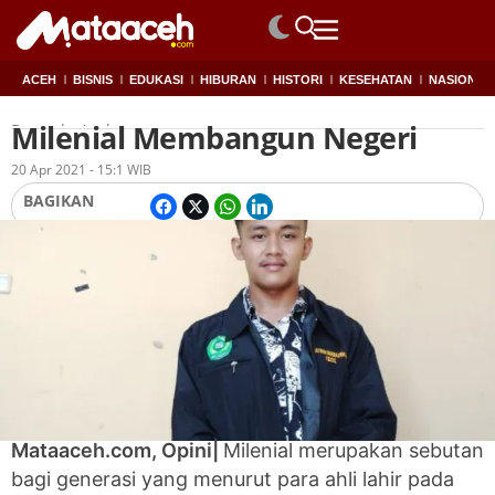
ACEH
BISNIS
EDUKASI
HIBURAN
HISTORI
KESEHATAN
NASIONAL
Milenial Membangun Negeri
Beranda
Aceh
Oleh
Redaksi
20 Apr 2021 - 15:1 WIB
BAGIKAN
Mataaceh.com, Opini|
Milenial merupakan sebutan
bagi generasi yang menurut para ahli lahir pada