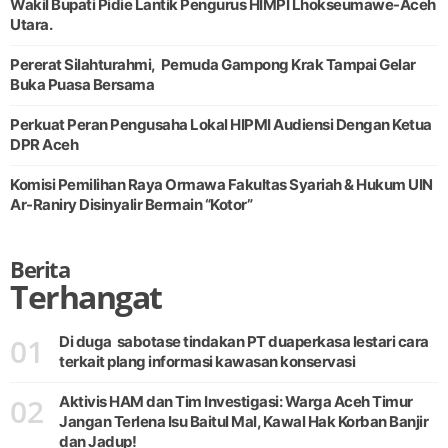
Wakil Bupati Pidie Lantik Pengurus HIMPI Lhokseumawe-Aceh
Utara.
Pererat Silahturahmi, Pemuda Gampong Krak Tampai Gelar
Buka Puasa Bersama
Perkuat Peran Pengusaha Lokal HIPMI Audiensi Dengan Ketua
DPR Aceh
Komisi Pemilihan Raya Ormawa Fakultas Syariah & Hukum UIN
Ar-Raniry Disinyalir Bermain “Kotor”
Berita
Terhangat
01
Di duga sabotase tindakan PT duaperkasa lestari cara
terkait plang informasi kawasan konservasi
02
Aktivis HAM dan Tim Investigasi: Warga Aceh Timur
Jangan Terlena Isu Baitul Mal, Kawal Hak Korban Banjir
dan Jadup!