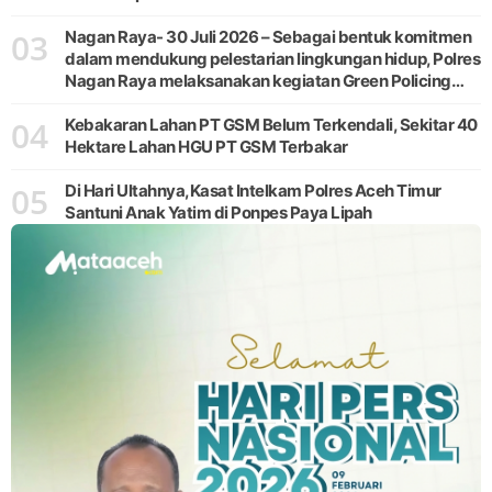
03
Nagan Raya- 30 Juli 2026 – Sebagai bentuk komitmen
dalam mendukung pelestarian lingkungan hidup, Polres
Nagan Raya melaksanakan kegiatan Green Policing
melalui gerakan penanaman pohon di Desa Pante Ara,
04
Kecamatan Beutong, Kabupaten
Kebakaran Lahan PT GSM Belum Terkendali, Sekitar 40
Hektare Lahan HGU PT GSM Terbakar
05
Di Hari Ultahnya,Kasat Intelkam Polres Aceh Timur
Santuni Anak Yatim di Ponpes Paya Lipah