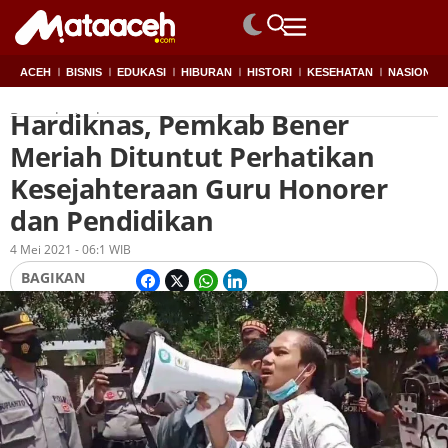
ACEH
BISNIS
EDUKASI
HIBURAN
HISTORI
KESEHATAN
NASIONAL
Hardiknas, Pemkab Bener
Beranda
Aceh
Meriah Dituntut Perhatikan
Kesejahteraan Guru Honorer
dan Pendidikan
Oleh
Redaksi
4 Mei 2021 - 06:1 WIB
BAGIKAN