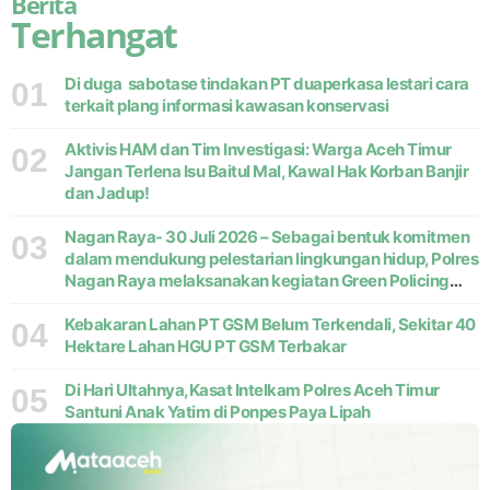
Berita
Terhangat
Di duga sabotase tindakan PT duaperkasa lestari cara
01
terkait plang informasi kawasan konservasi
Aktivis HAM dan Tim Investigasi: Warga Aceh Timur
02
Jangan Terlena Isu Baitul Mal, Kawal Hak Korban Banjir
dan Jadup!
Nagan Raya- 30 Juli 2026 – Sebagai bentuk komitmen
03
dalam mendukung pelestarian lingkungan hidup, Polres
Nagan Raya melaksanakan kegiatan Green Policing
melalui gerakan penanaman pohon di Desa Pante Ara,
Kecamatan Beutong, Kabupaten
Kebakaran Lahan PT GSM Belum Terkendali, Sekitar 40
04
Hektare Lahan HGU PT GSM Terbakar
Di Hari Ultahnya,Kasat Intelkam Polres Aceh Timur
05
Santuni Anak Yatim di Ponpes Paya Lipah